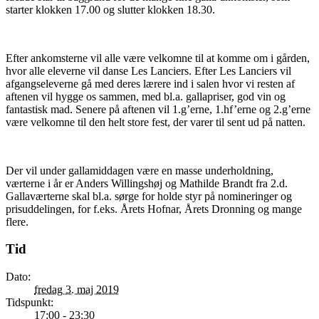
starter klokken 17.00 og slutter klokken 18.30.
Efter ankomsterne vil alle være velkomne til at komme om i gården,
hvor alle eleverne vil danse Les Lanciers. Efter Les Lanciers vil
afgangseleverne gå med deres lærere ind i salen hvor vi resten af
aftenen vil hygge os sammen, med bl.a. gallapriser, god vin og
fantastisk mad. Senere på aftenen vil 1.g’erne, 1.hf’erne og 2.g’erne
være velkomne til den helt store fest, der varer til sent ud på natten.
Der vil under gallamiddagen være en masse underholdning,
værterne i år er Anders Willingshøj og Mathilde Brandt fra 2.d.
Gallaværterne skal bl.a. sørge for holde styr på nomineringer og
prisuddelingen, for f.eks. Årets Hofnar, Årets Dronning og mange
flere.
Tid
Dato:
fredag 3. maj 2019
Tidspunkt:
17:00 - 23:30