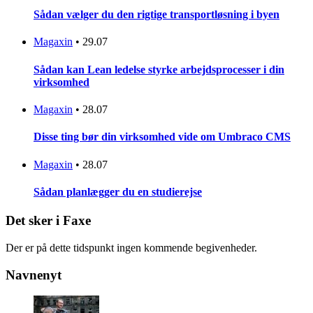
Sådan vælger du den rigtige transportløsning i byen
Magaxin
•
29.07
Sådan kan Lean ledelse styrke arbejdsprocesser i din
virksomhed
Magaxin
•
28.07
Disse ting bør din virksomhed vide om Umbraco CMS
Magaxin
•
28.07
Sådan planlægger du en studierejse
Det sker i Faxe
Der er på dette tidspunkt ingen kommende begivenheder.
Navnenyt