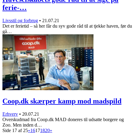
ferie-…
Livsstil og forbrug
•
21.07.21
Det er ferietid – så her får du syv gode råd til at tjekke haven, før du
gå…
Coop.dk skærper kamp mod madspild
Erhverv
•
20.07.21
Overskudmad fra Coop.dk MAD doneres til udsatte borgere og
Zoo. Men inden d…
Side 17 af 25
«
16
17
18
20
»