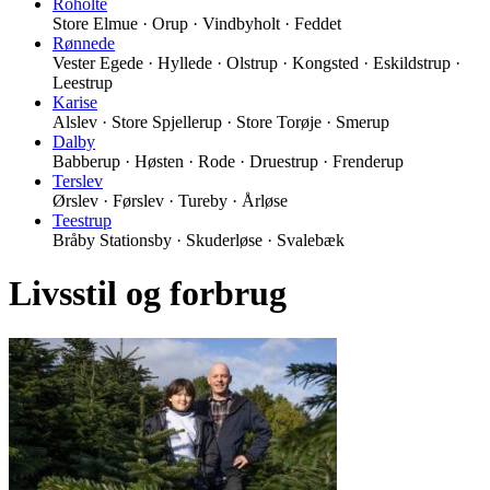
Roholte
Store Elmue · Orup · Vindbyholt · Feddet
Rønnede
Vester Egede · Hyllede · Olstrup · Kongsted · Eskildstrup ·
Leestrup
Karise
Alslev · Store Spjellerup · Store Torøje · Smerup
Dalby
Babberup · Høsten · Rode · Druestrup · Frenderup
Terslev
Ørslev · Førslev · Tureby · Årløse
Teestrup
Bråby Stationsby · Skuderløse · Svalebæk
Livsstil og forbrug