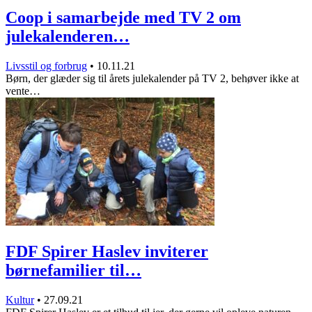
Coop i samarbejde med TV 2 om
julekalenderen…
Livsstil og forbrug
•
10.11.21
Børn, der glæder sig til årets julekalender på TV 2, behøver ikke at
vente…
FDF Spirer Haslev inviterer
børnefamilier til…
Kultur
•
27.09.21