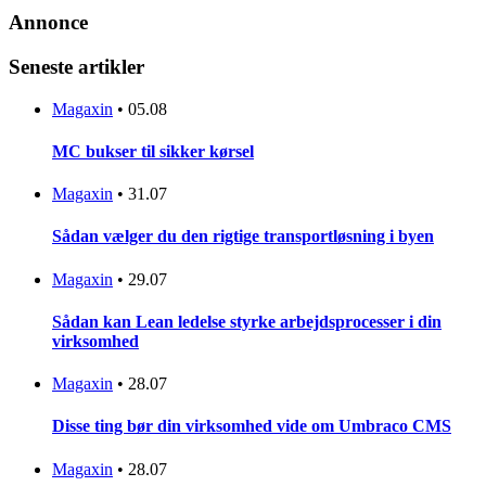
Annonce
Seneste artikler
Magaxin
•
05.08
MC bukser til sikker kørsel
Magaxin
•
31.07
Sådan vælger du den rigtige transportløsning i byen
Magaxin
•
29.07
Sådan kan Lean ledelse styrke arbejdsprocesser i din
virksomhed
Magaxin
•
28.07
Disse ting bør din virksomhed vide om Umbraco CMS
Magaxin
•
28.07