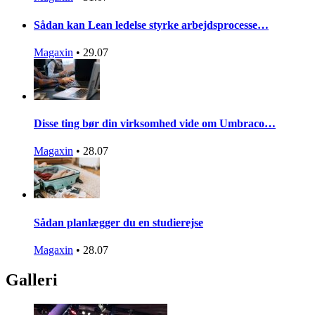
Sådan kan Lean ledelse styrke arbejdsprocesse…
Magaxin
•
29.07
Disse ting bør din virksomhed vide om Umbraco…
Magaxin
•
28.07
Sådan planlægger du en studierejse
Magaxin
•
28.07
Galleri