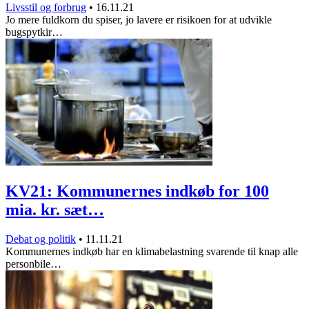
Livsstil og forbrug
•
16.11.21
Jo mere fuldkorn du spiser, jo lavere er risikoen for at udvikle
bugspytkir…
KV21: Kommunernes indkøb for 100
mia. kr. sæt…
Debat og politik
•
11.11.21
Kommunernes indkøb har en klimabelastning svarende til knap alle
personbile…