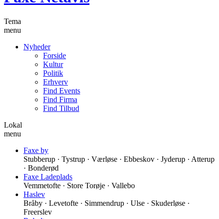
Tema
menu
Nyheder
Forside
Kultur
Politik
Erhverv
Find Events
Find Firma
Find Tilbud
Lokal
menu
Faxe by
Stubberup · Tystrup · Værløse · Ebbeskov · Jyderup · Atterup
· Bonderød
Faxe Ladeplads
Vemmetofte · Store Torøje · Vallebo
Haslev
Bråby · Levetofte · Simmendrup · Ulse · Skuderløse ·
Freerslev