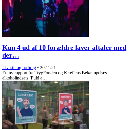
Kun 4 ud af 10 forældre laver aftaler med
der…
Livsstil og forbrug
•
20.11.21
En ny rapport fra TrygFonden og Kræftens Bekæmpelses
alkoholindsats ’Fuld a…