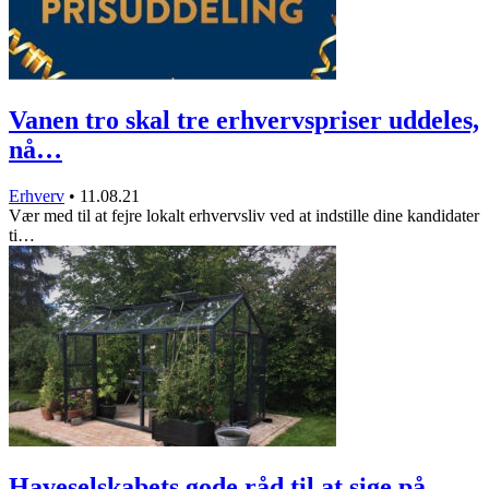
Vanen tro skal tre erhvervspriser uddeles,
nå…
Erhverv
•
11.08.21
Vær med til at fejre lokalt erhvervsliv ved at indstille dine kandidater
ti…
Haveselskabets gode råd til at sige på