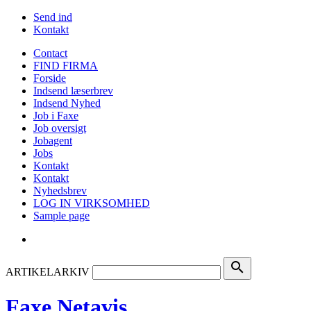
Send ind
Kontakt
Contact
FIND FIRMA
Forside
Indsend læserbrev
Indsend Nyhed
Job i Faxe
Job oversigt
Jobagent
Jobs
Kontakt
Kontakt
Nyhedsbrev
LOG IN VIRKSOMHED
Sample page
search
ARTIKELARKIV
Faxe Netavis