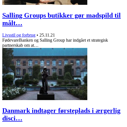
Salling Groups butikker gør madspild til
målt…
Livsstil og forbrug
•
25.11.21
FødevareBanken og Salling Group har indgået et strategisk
partnerskab om at…
Danmark indtager førsteplads i ærgerlig
disci…