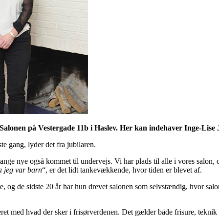
Salonen på Vestergade 11b i Haslev. Her kan indehaver Inge-Lise J
te gang, lyder det fra jubilaren.
nge nye også kommet til undervejs. Vi har plads til alle i vores salon
a jeg var barn
“, er det lidt tankevækkende, hvor tiden er blevet af.
ere, og de sidste 20 år har hun drevet salonen som selvstændig, hvor sa
eret med hvad der sker i frisørverdenen. Det gælder både frisure, tekni