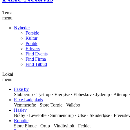
Tema
menu
Nyheder
Forside
Kultur
Politik
Erhverv
Find Events
Find Firma
Find Tilbud
Lokal
menu
Faxe by
Stubberup · Tystrup · Værløse · Ebbeskov · Jyderup · Atterup
Faxe Ladeplads
Vemmetofte · Store Torøje · Vallebo
Haslev
Bråby · Levetofte · Simmendrup · Ulse · Skuderløse · Freersle
Roholte
Store Elmue · Orup · Vindbyholt · Feddet