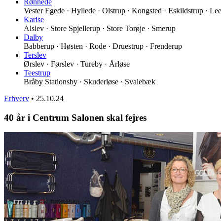
Rønnede
Vester Egede · Hyllede · Olstrup · Kongsted · Eskildstrup · Le
Karise
Alslev · Store Spjellerup · Store Torøje · Smerup
Dalby
Babberup · Høsten · Rode · Druestrup · Frenderup
Terslev
Ørslev · Førslev · Tureby · Årløse
Teestrup
Bråby Stationsby · Skuderløse · Svalebæk
Erhverv
•
25.10.24
40 år i Centrum Salonen skal fejres