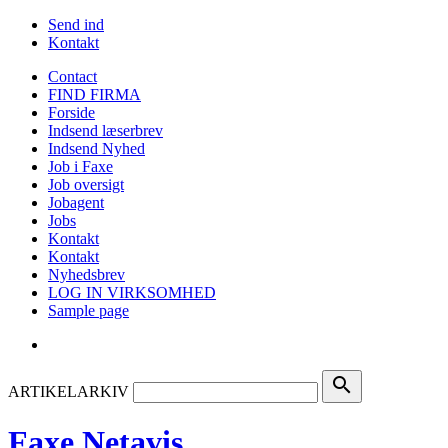
Send ind
Kontakt
Contact
FIND FIRMA
Forside
Indsend læserbrev
Indsend Nyhed
Job i Faxe
Job oversigt
Jobagent
Jobs
Kontakt
Kontakt
Nyhedsbrev
LOG IN VIRKSOMHED
Sample page
search
ARTIKELARKIV
Faxe Netavis