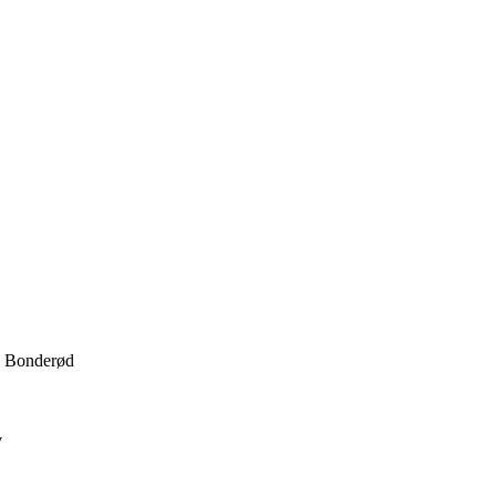
 · Bonderød
v