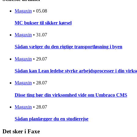
Magaxin
•
05.08
MC bukser til sikker kørsel
Magaxin
•
31.07
Sådan vælger du den rigtige transportløsning i byen
Magaxin
•
29.07
Sådan kan Lean ledelse styrke arbejdsprocesser i din vir
Magaxin
•
28.07
Disse ting bør din virksomhed vide om Umbraco CMS
Magaxin
•
28.07
Sådan planlægger du en studierejse
Det sker i Faxe