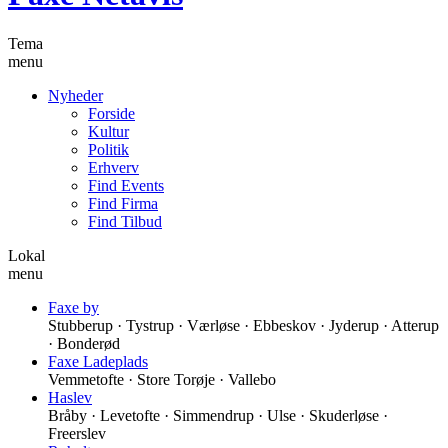
Tema
menu
Nyheder
Forside
Kultur
Politik
Erhverv
Find Events
Find Firma
Find Tilbud
Lokal
menu
Faxe by
Stubberup · Tystrup · Værløse · Ebbeskov · Jyderup · Atterup
· Bonderød
Faxe Ladeplads
Vemmetofte · Store Torøje · Vallebo
Haslev
Bråby · Levetofte · Simmendrup · Ulse · Skuderløse ·
Freerslev