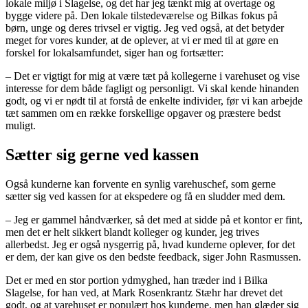
lokale miljø i Slagelse, og det har jeg tænkt mig at overtage og
bygge videre på. Den lokale tilstedeværelse og Bilkas fokus på
børn, unge og deres trivsel er vigtig. Jeg ved også, at det betyder
meget for vores kunder, at de oplever, at vi er med til at gøre en
forskel for lokalsamfundet, siger han og fortsætter:
– Det er vigtigt for mig at være tæt på kollegerne i varehuset og vise
interesse for dem både fagligt og personligt. Vi skal kende hinanden
godt, og vi er nødt til at forstå de enkelte individer, før vi kan arbejde
tæt sammen om en række forskellige opgaver og præstere bedst
muligt.
Sætter sig gerne ved kassen
Også kunderne kan forvente en synlig varehuschef, som gerne
sætter sig ved kassen for at ekspedere og få en sludder med dem.
– Jeg er gammel håndværker, så det med at sidde på et kontor er fint,
men det er helt sikkert blandt kolleger og kunder, jeg trives
allerbedst. Jeg er også nysgerrig på, hvad kunderne oplever, for det
er dem, der kan give os den bedste feedback, siger John Rasmussen.
Det er med en stor portion ydmyghed, han træder ind i Bilka
Slagelse, for han ved, at Mark Rosenkrantz Stæhr har drevet det
godt, og at varehuset er populært hos kunderne, men han glæder sig