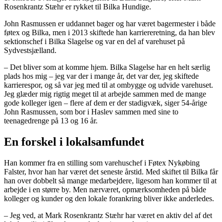
Rosenkrantz Stæhr er rykket til Bilka Hundige.
John Rasmussen er uddannet bager og har været bagermester i både
føtex og Bilka, men i 2013 skiftede han karriereretning, da han blev
sektionschef i Bilka Slagelse og var en del af varehuset på
Sydvestsjælland.
– Det bliver som at komme hjem. Bilka Slagelse har en helt særlig
plads hos mig – jeg var der i mange år, det var der, jeg skiftede
karrierespor, og så var jeg med til at ombygge og udvide varehuset.
Jeg glæder mig rigtig meget til at arbejde sammen med de mange
gode kolleger igen – flere af dem er der stadigvæk, siger 54-årige
John Rasmussen, som bor i Haslev sammen med sine to
teenagedrenge på 13 og 16 år.
En forskel i lokalsamfundet
Han kommer fra en stilling som varehuschef i Føtex Nykøbing
Falster, hvor han har været det seneste årstid. Med skiftet til Bilka får
han over dobbelt så mange medarbejdere, ligesom han kommer til at
arbejde i en større by. Men nærværet, opmærksomheden på både
kolleger og kunder og den lokale forankring bliver ikke anderledes.
– Jeg ved, at Mark Rosenkrantz Stæhr har været en aktiv del af det