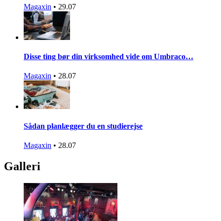
Magaxin
•
29.07
Disse ting bør din virksomhed vide om Umbraco…
Magaxin
•
28.07
Sådan planlægger du en studierejse
Magaxin
•
28.07
Galleri