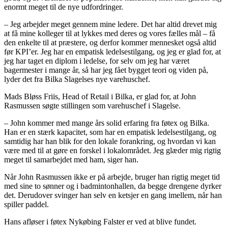
enormt meget til de nye udfordringer.
– Jeg arbejder meget gennem mine ledere. Det har altid drevet mig
at få mine kolleger til at lykkes med deres og vores fælles mål – få
den enkelte til at præstere, og derfor kommer mennesket også altid
før KPI’er. Jeg har en empatisk ledelsestilgang, og jeg er glad for, at
jeg har taget en diplom i ledelse, for selv om jeg har været
bagermester i mange år, så har jeg fået bygget teori og viden på,
lyder det fra Bilka Slagelses nye varehuschef.
Mads Bløss Friis, Head of Retail i Bilka, er glad for, at John
Rasmussen søgte stillingen som varehuschef i Slagelse.
– John kommer med mange års solid erfaring fra føtex og Bilka.
Han er en stærk kapacitet, som har en empatisk ledelsestilgang, og
samtidig har han blik for den lokale forankring, og hvordan vi kan
være med til at gøre en forskel i lokalområdet. Jeg glæder mig rigtig
meget til samarbejdet med ham, siger han.
Når John Rasmussen ikke er på arbejde, bruger han rigtig meget tid
med sine to sønner og i badmintonhallen, da begge drengene dyrker
det. Derudover svinger han selv en ketsjer en gang imellem, når han
spiller paddel.
Hans afløser i føtex Nykøbing Falster er ved at blive fundet.