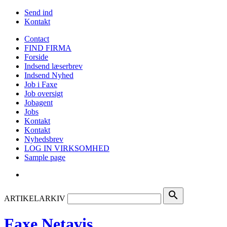
Send ind
Kontakt
Contact
FIND FIRMA
Forside
Indsend læserbrev
Indsend Nyhed
Job i Faxe
Job oversigt
Jobagent
Jobs
Kontakt
Kontakt
Nyhedsbrev
LOG IN VIRKSOMHED
Sample page
search
ARTIKELARKIV
Faxe Netavis