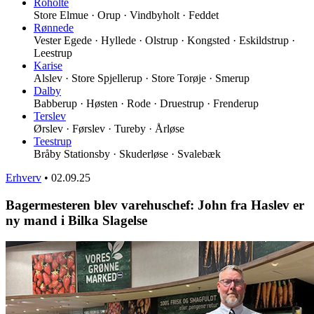
Roholte
Store Elmue · Orup · Vindbyholt · Feddet
Rønnede
Vester Egede · Hyllede · Olstrup · Kongsted · Eskildstrup ·
Leestrup
Karise
Alslev · Store Spjellerup · Store Torøje · Smerup
Dalby
Babberup · Høsten · Rode · Druestrup · Frenderup
Terslev
Ørslev · Førslev · Tureby · Årløse
Teestrup
Bråby Stationsby · Skuderløse · Svalebæk
Erhverv
•
02.09.25
Bagermesteren blev varehuschef: John fra Haslev er
ny mand i Bilka Slagelse