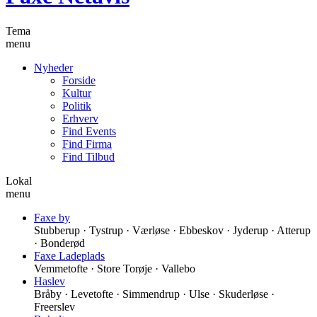
Tema
menu
Nyheder
Forside
Kultur
Politik
Erhverv
Find Events
Find Firma
Find Tilbud
Lokal
menu
Faxe by
Stubberup · Tystrup · Værløse · Ebbeskov · Jyderup · Atterup
· Bonderød
Faxe Ladeplads
Vemmetofte · Store Torøje · Vallebo
Haslev
Bråby · Levetofte · Simmendrup · Ulse · Skuderløse ·
Freerslev