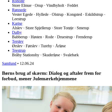
Roholte
Store Elmue · Orup · Vindbyholt · Feddet
Rønnede
Vester Egede · Hyllede · Olstrup · Kongsted · Eskildstrup ·
Leestrup
Karise
Alslev · Store Spjellerup · Store Torøje · Smerup
Dalby
Babberup · Høsten · Rode · Druestrup · Frenderup
Terslev
Ørslev · Førslev · Tureby · Årløse
Teestrup
Bråby Stationsby · Skuderløse · Svalebæk
Samfund
•
12.06.24
Børns brug af skærm: Dialog og aftaler frem for
forbud, mener Julemærkehjemmene