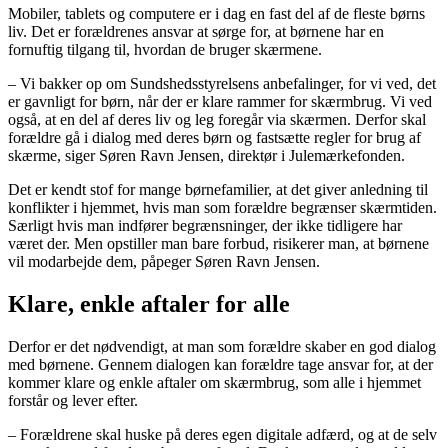
Mobiler, tablets og computere er i dag en fast del af de fleste børns
liv. Det er forældrenes ansvar at sørge for, at børnene har en
fornuftig tilgang til, hvordan de bruger skærmene.
– Vi bakker op om Sundshedsstyrelsens anbefalinger, for vi ved, det
er gavnligt for børn, når der er klare rammer for skærmbrug. Vi ved
også, at en del af deres liv og leg foregår via skærmen. Derfor skal
forældre gå i dialog med deres børn og fastsætte regler for brug af
skærme, siger Søren Ravn Jensen, direktør i Julemærkefonden.
Det er kendt stof for mange børnefamilier, at det giver anledning til
konflikter i hjemmet, hvis man som forældre begrænser skærmtiden.
Særligt hvis man indfører begrænsninger, der ikke tidligere har
været der. Men opstiller man bare forbud, risikerer man, at børnene
vil modarbejde dem, påpeger Søren Ravn Jensen.
Klare, enkle aftaler for alle
Derfor er det nødvendigt, at man som forældre skaber en god dialog
med børnene. Gennem dialogen kan forældre tage ansvar for, at der
kommer klare og enkle aftaler om skærmbrug, som alle i hjemmet
forstår og lever efter.
– Forældrene skal huske på deres egen digitale adfærd, og at de selv