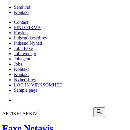
Send ind
Kontakt
Contact
FIND FIRMA
Forside
Indsend læserbrev
Indsend Nyhed
Job i Faxe
Job oversigt
Jobagent
Jobs
Kontakt
Kontakt
Nyhedsbrev
LOG IN VIRKSOMHED
Sample page
search
ARTIKELARKIV
Faxe Netavis