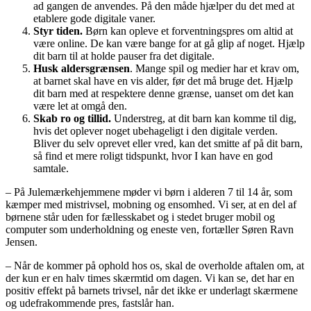
ad gangen de anvendes. På den måde hjælper du det med at
etablere gode digitale vaner.
Styr tiden.
Børn kan opleve et forventningspres om altid at
være online. De kan være bange for at gå glip af noget. Hjælp
dit barn til at holde pauser fra det digitale.
Husk aldersgrænsen
. Mange spil og medier har et krav om,
at barnet skal have en vis alder, før det må bruge det. Hjælp
dit barn med at respektere denne grænse, uanset om det kan
være let at omgå den.
Skab ro og tillid.
Understreg, at dit barn kan komme til dig,
hvis det oplever noget ubehageligt i den digitale verden.
Bliver du selv oprevet eller vred, kan det smitte af på dit barn,
så find et mere roligt tidspunkt, hvor I kan have en god
samtale.
– På Julemærkehjemmene møder vi børn i alderen 7 til 14 år, som
kæmper med mistrivsel, mobning og ensomhed. Vi ser, at en del af
børnene står uden for fællesskabet og i stedet bruger mobil og
computer som underholdning og eneste ven, fortæller Søren Ravn
Jensen.
– Når de kommer på ophold hos os, skal de overholde aftalen om, at
der kun er en halv times skærmtid om dagen. Vi kan se, det har en
positiv effekt på barnets trivsel, når det ikke er underlagt skærmene
og udefrakommende pres, fastslår han.