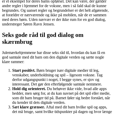
er et eksempel for deres barns opførsel. Det kan være, der gælder
andre regler i hjemmet for de voksne, men i så fald skal de kunne
begrundes. Og uanset regler og begrundelser er det helt afgørende,
at forældre er nærværende og ikke på mobilen, når de er sammen
med deres børn. Uden nærvær er der ikke rum for en god dialog,
understreger Søren Ravn Jensen.
Seks gode råd til god dialog om
skærmbrug
Julemærkehjemmene har disse seks råd til, hvordan du kan få en
god samtale med dit barn om den digitale verden og sætte nogle
klare rammer:
Start positivt.
Børn bruger især digitale medier til leg,
venskaber, underholdning og spil – ligesom voksne. Tag
derfor udgangspunkt i noget, I begge synes, er sjov og
interessant. Det gør den efterfølgende samtale nemmere.
Hold dig orienteret.
Du behøver ikke vide, hvad alle apps
hedder, men sørg for, at du kan navnet på det spil eller medie,
som dit barn bruger tid på. Barnet føler sig bedre forstået, når
du kender til dets digitale verden.
Sæt klare grænser.
Aftal med dit barn hvilke spil og apps,
det må bruge, samt hvilke tidspunkter på dagen og hvor længe