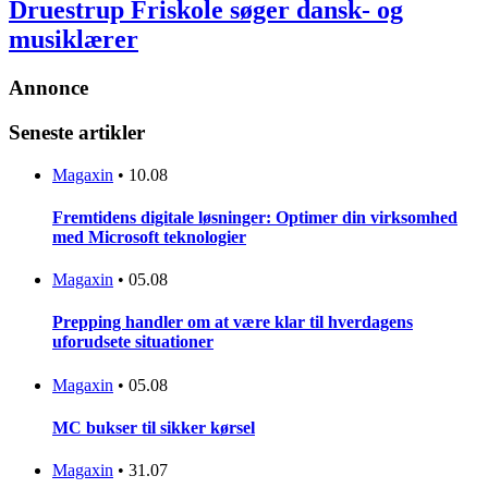
Druestrup Friskole søger dansk- og
musiklærer
Annonce
Seneste artikler
Magaxin
•
10.08
Fremtidens digitale løsninger: Optimer din virksomhed
med Microsoft teknologier
Magaxin
•
05.08
Prepping handler om at være klar til hverdagens
uforudsete situationer
Magaxin
•
05.08
MC bukser til sikker kørsel
Magaxin
•
31.07