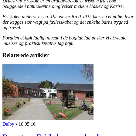
Druestrup Friskole er en grundtvig-koldsk friskole fra 1886
beliggende i naturskønne omgivelser mellem Haslev og Karise.
Friskolen underviser ca. 195 elever fra 0. til 9. klasse i et miljø, hvor
der lægges stor vægt på fællesskabet og det enkelte barns tryghed
og trivsel.
Foruden et højt fagligt niveau i de boglige fag ønsker vi at vægte
musiske og praktisk-kreative fag højt.
Relaterede artikler
Dalby
•
10.05.16