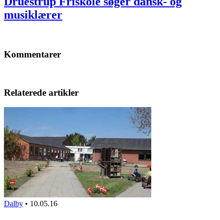
Druestrup Friskole søger dansk- og
musiklærer
Kommentarer
Relaterede artikler
Dalby
•
10.05.16