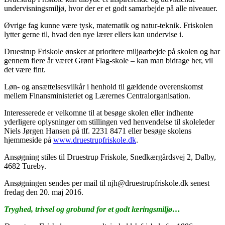
undervisningsmiljø, hvor der er et godt samarbejde på alle niveauer.
Øvrige fag kunne være tysk, matematik og natur-teknik. Friskolen
lytter gerne til, hvad den nye lærer ellers kan undervise i.
Druestrup Friskole ønsker at prioritere miljøarbejde på skolen og har
gennem flere år været Grønt Flag-skole – kan man bidrage her, vil
det være fint.
Løn- og ansættelsesvilkår i henhold til gældende overenskomst
mellem Finansministeriet og Lærernes Centralorganisation.
Interesserede er velkomne til at besøge skolen eller indhente
yderligere oplysninger om stillingen ved henvendelse til skoleleder
Niels Jørgen Hansen på tlf. 2231 8471 eller besøge skolens
hjemmeside på
www.druestrupfriskole.dk
.
Ansøgning stiles til Druestrup Friskole, Snedkærgårdsvej 2, Dalby,
4682 Tureby.
Ansøgningen sendes per mail til njh@druestrupfriskole.dk senest
fredag den 20. maj 2016.
Tryghed, trivsel og grobund for et godt læringsmiljø…