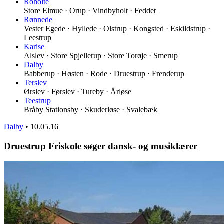
Roholte
Store Elmue · Orup · Vindbyholt · Feddet
Rønnede
Vester Egede · Hyllede · Olstrup · Kongsted · Eskildstrup ·
Leestrup
Karise
Alslev · Store Spjellerup · Store Torøje · Smerup
Dalby
Babberup · Høsten · Rode · Druestrup · Frenderup
Terslev
Ørslev · Førslev · Tureby · Årløse
Teestrup
Bråby Stationsby · Skuderløse · Svalebæk
Dalby
•
10.05.16
Druestrup Friskole søger dansk- og musiklærer