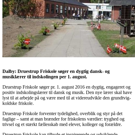
Dalby: Druestrup Friskole søger en dygtig dansk- og
musiklærer til indskolingen per 1. august.
Druestrup Friskole søger pr. 1. august 2016 en dygtig, engageret og
positiv indskolingslærer til dansk og musik. Den nye lærer skal have
lyst til at arbejde på og være med til at videreudvikle den grundtvig-
koldske friskole.
Druestrup Friskole forventer tydelighed, overblik og styr på det
faglige – samt at man brænder for friskolens værdier: tryghed og
trivsel og et stærkt fællesskab med elever, kolleger og forældre.
Druestrup Friskole kan tilbyde et inspirerende og udviklende