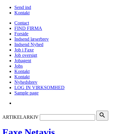
Send ind
Kontakt
Contact
FIND FIRMA
Forside
Indsend læserbrev
Indsend Nyhed
Job i Faxe
Job oversigt
Jobagent
Jobs
Kontakt
Kontakt
Nyhedsbrev
LOG IN VIRKSOMHED
Sample page
search
ARTIKELARKIV
Faxe Netavis