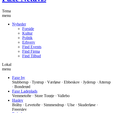
Tema
menu
Nyheder
Forside
Kultur
Politik
Erhverv
Find Events
Find Firma
Find Tilbud
Lokal
menu
Faxe by
Stubberup · Tystrup · Værløse · Ebbeskov · Jyderup · Atterup
· Bonderød
Faxe Ladeplads
Vemmetofte · Store Torøje · Vallebo
Haslev
Bråby · Levetofte · Simmendrup · Ulse · Skuderløse ·
Freerslev