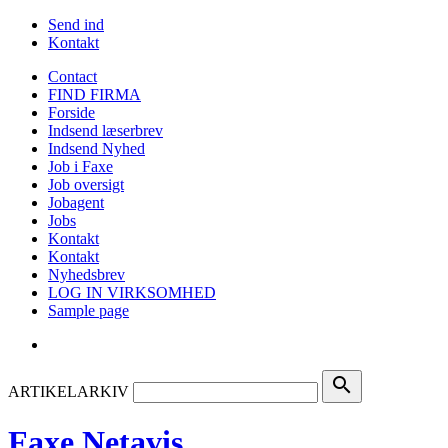
Send ind
Kontakt
Contact
FIND FIRMA
Forside
Indsend læserbrev
Indsend Nyhed
Job i Faxe
Job oversigt
Jobagent
Jobs
Kontakt
Kontakt
Nyhedsbrev
LOG IN VIRKSOMHED
Sample page
search
ARTIKELARKIV
Faxe Netavis