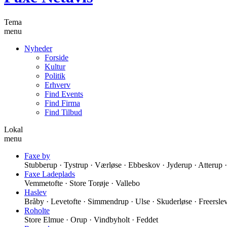
Tema
menu
Nyheder
Forside
Kultur
Politik
Erhverv
Find Events
Find Firma
Find Tilbud
Lokal
menu
Faxe by
Stubberup · Tystrup · Værløse · Ebbeskov · Jyderup · Atterup
Faxe Ladeplads
Vemmetofte · Store Torøje · Vallebo
Haslev
Bråby · Levetofte · Simmendrup · Ulse · Skuderløse · Freersle
Roholte
Store Elmue · Orup · Vindbyholt · Feddet