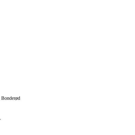
 · Bonderød
v