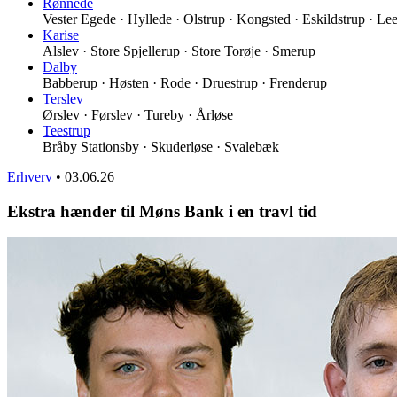
Rønnede
Vester Egede · Hyllede · Olstrup · Kongsted · Eskildstrup · Le
Karise
Alslev · Store Spjellerup · Store Torøje · Smerup
Dalby
Babberup · Høsten · Rode · Druestrup · Frenderup
Terslev
Ørslev · Førslev · Tureby · Årløse
Teestrup
Bråby Stationsby · Skuderløse · Svalebæk
Erhverv
•
03.06.26
Ekstra hænder til Møns Bank i en travl tid