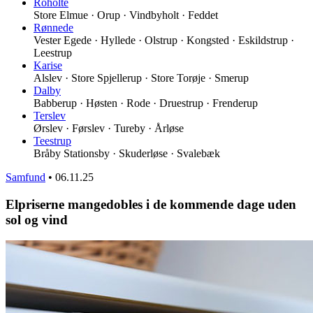
Roholte
Store Elmue · Orup · Vindbyholt · Feddet
Rønnede
Vester Egede · Hyllede · Olstrup · Kongsted · Eskildstrup ·
Leestrup
Karise
Alslev · Store Spjellerup · Store Torøje · Smerup
Dalby
Babberup · Høsten · Rode · Druestrup · Frenderup
Terslev
Ørslev · Førslev · Tureby · Årløse
Teestrup
Bråby Stationsby · Skuderløse · Svalebæk
Samfund
•
06.11.25
Elpriserne mangedobles i de kommende dage uden
sol og vind