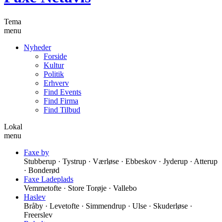
Tema
menu
Nyheder
Forside
Kultur
Politik
Erhverv
Find Events
Find Firma
Find Tilbud
Lokal
menu
Faxe by
Stubberup · Tystrup · Værløse · Ebbeskov · Jyderup · Atterup
· Bonderød
Faxe Ladeplads
Vemmetofte · Store Torøje · Vallebo
Haslev
Bråby · Levetofte · Simmendrup · Ulse · Skuderløse ·
Freerslev