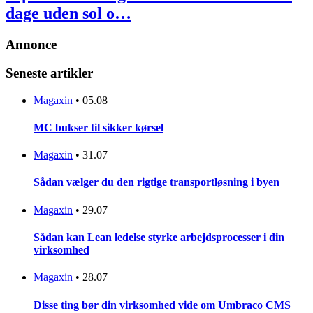
dage uden sol o…
Annonce
Seneste artikler
Magaxin
•
05.08
MC bukser til sikker kørsel
Magaxin
•
31.07
Sådan vælger du den rigtige transportløsning i byen
Magaxin
•
29.07
Sådan kan Lean ledelse styrke arbejdsprocesser i din
virksomhed
Magaxin
•
28.07
Disse ting bør din virksomhed vide om Umbraco CMS