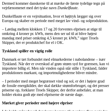
Dermed kommer danskerne til at mærke de første tydelige tegn på
vejrfænomenet med det tyske navn
Dunkelflaute.
Dunkelflaute er en vejrsituation, hvor et højtryk lægger sig over
Europa og skaber en periode med meget lav vind- og solproduktion.
– Lørdag mellem klokken 17 og 20 forventes elprisen at stige til
omkring 4 kroner pr. kWh, mens den ser ud til at blive højest
mandag med priser omkring 4,5 kroner pr. kWh,” siger Troels
Skipper, der er produktchef for el i OK.
Tyskland spiller en vigtig rolle
Danmark er tæt forbundet med elmarkederne i nabolandene – især
Tyskland. Når der er overskud af grøn strøm syd for grænsen, kan vi
importere billig el. Men når vinden også står stille i Tyskland, falder
produktionen markant, og importmulighederne bliver mindre.
– I perioder med meget begrænset vind og sol, er det i højere grad
de fossile energikilder, der skal dække strømforbruget, og det presser
priserne op, forklarer Troels Skipper, der derfor anbefaler, at man
holder ekstra godt øje med elpriserne de næste dage.
Mørket giver perioder med højere elpriser