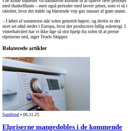
I de kolde måneder vil danskerne komme til at opleve flere perioder
med dunkelflaute – men også perioder med lavere priser, som vi så i
oktober, hvor det milde og blæsende vejr gav masser af grøn strøm.
– I løbet af sommeren står solen generelt højere, og derfor er der
stort set altid steder i Europa, hvor der produceres billig solenergi. I
vinterhalvåret har vi ikke lige så stor hjælp fra solen til at presse
elpriserne ned, siger Troels Skipper.
Relaterede artikler
Samfund
•
06.11.25
Elpriserne mangedobles i de kommende