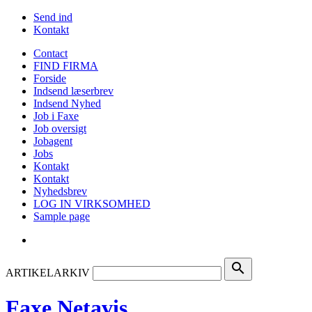
Send ind
Kontakt
Contact
FIND FIRMA
Forside
Indsend læserbrev
Indsend Nyhed
Job i Faxe
Job oversigt
Jobagent
Jobs
Kontakt
Kontakt
Nyhedsbrev
LOG IN VIRKSOMHED
Sample page
search
ARTIKELARKIV
Faxe Netavis