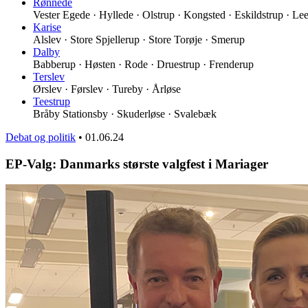
Rønnede
Vester Egede · Hyllede · Olstrup · Kongsted · Eskildstrup · Le
Karise
Alslev · Store Spjellerup · Store Torøje · Smerup
Dalby
Babberup · Høsten · Rode · Druestrup · Frenderup
Terslev
Ørslev · Førslev · Tureby · Årløse
Teestrup
Bråby Stationsby · Skuderløse · Svalebæk
Debat og politik
•
01.06.24
EP-Valg: Danmarks største valgfest i Mariager