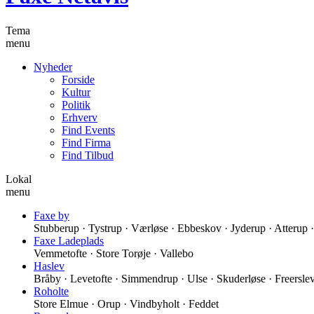
Tema
menu
Nyheder
Forside
Kultur
Politik
Erhverv
Find Events
Find Firma
Find Tilbud
Lokal
menu
Faxe by
Stubberup · Tystrup · Værløse · Ebbeskov · Jyderup · Atterup
Faxe Ladeplads
Vemmetofte · Store Torøje · Vallebo
Haslev
Bråby · Levetofte · Simmendrup · Ulse · Skuderløse · Freersle
Roholte
Store Elmue · Orup · Vindbyholt · Feddet