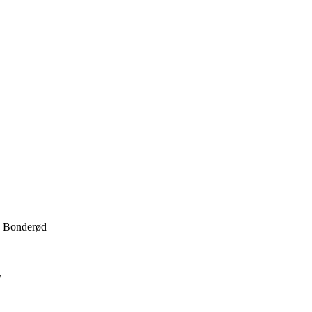
 · Bonderød
v