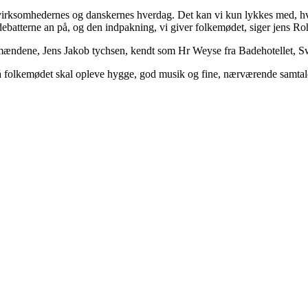
 i virksomhedernes og danskernes hverdag. Det kan vi kun lykkes med, hv
 debatterne an på, og den indpakning, vi giver folkemødet, siger jens Ro
, Sømændene, Jens Jakob tychsen, kendt som Hr Weyse fra Badehote
lle på folkemødet skal opleve hygge, god musik og fine, nærværende sam