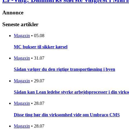
Annonce
Seneste artikler
Magaxin
•
05.08
MC bukser til sikker kørsel
Magaxin
•
31.07
Sådan vælger du den rigtige transportløsning i byen
Magaxin
•
29.07
Sådan kan Lean ledelse styrke arbejdsprocesser i din vir
Magaxin
•
28.07
Disse ting bør din virksomhed vide om Umbraco CMS
Magaxin
•
28.07