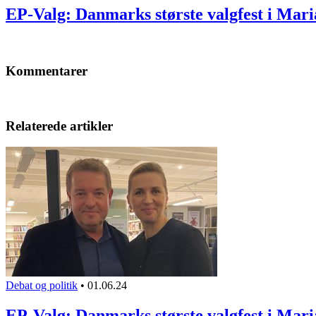
EP-Valg: Danmarks største valgfest i Mar
Kommentarer
Relaterede artikler
Debat og politik
•
01.06.24
EP-Valg: Danmarks største valgfest i Mar