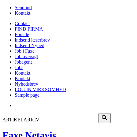
Send ind
Kontakt
Contact
FIND FIRMA
Forside
Indsend læserbrev
Indsend Nyhed
Job i Faxe
Job oversigt
Jobagent
Jobs
Kontakt
Kontakt
Nyhedsbrev
LOG IN VIRKSOMHED
Sample page
search
ARTIKELARKIV
Faxe Netavis