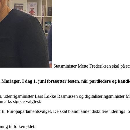
Statsminister Mette Frederiksen skal på s
 Mariager. I dag 1. juni fortsætter festen, når partiledere og kand
n, udenrigsminister Lars Løkke Rasmussen og digitaliseringsminister Mar
marks største valgfest.
 Europaparlamentsvalget. De skal blandt andet diskutere udenrigs- og 
ning til folkemødet: