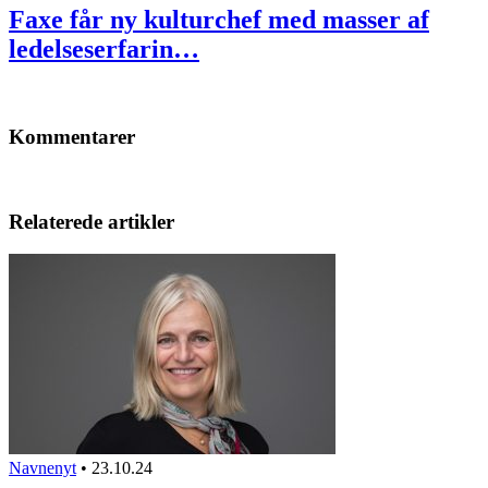
Faxe får ny kulturchef med masser af
ledelseserfarin…
Kommentarer
Relaterede artikler
Navnenyt
•
23.10.24