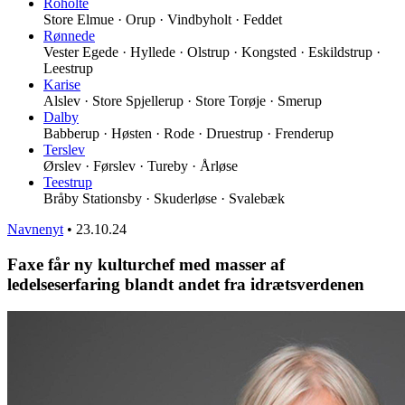
Roholte
Store Elmue · Orup · Vindbyholt · Feddet
Rønnede
Vester Egede · Hyllede · Olstrup · Kongsted · Eskildstrup ·
Leestrup
Karise
Alslev · Store Spjellerup · Store Torøje · Smerup
Dalby
Babberup · Høsten · Rode · Druestrup · Frenderup
Terslev
Ørslev · Førslev · Tureby · Årløse
Teestrup
Bråby Stationsby · Skuderløse · Svalebæk
Navnenyt
•
23.10.24
Faxe får ny kulturchef med masser af
ledelseserfaring blandt andet fra idrætsverdenen