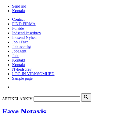
Send ind
Kontakt
Contact
FIND FIRMA
Forside
Indsend læserbrev
Indsend Nyhed
Job i Faxe
Job oversigt
Jobagent
Jobs
Kontakt
Kontakt
Nyhedsbrev
LOG IN VIRKSOMHED
Sample page
search
ARTIKELARKIV
Faxe Netavis