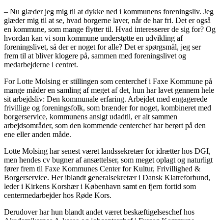
– Nu glæder jeg mig til at dykke ned i kommunens foreningsliv. Jeg
glæder mig til at se, hvad borgerne laver, når de har fri. Det er også
en kommune, som mange flytter til. Hvad interesserer de sig for? Og
hvordan kan vi som kommune understøtte en udvikling af
foreningslivet, så der er noget for alle? Det er spørgsmål, jeg ser
frem til at bliver klogere på, sammen med foreningslivet og
medarbejderne i centret.
For Lotte Molsing er stillingen som centerchef i Faxe Kommune på
mange måder en samling af meget af det, hun har lavet gennem hele
sit arbejdsliv: Den kommunale erfaring. Arbejdet med engagerede
frivillige og foreningsfolk, som brænder for noget, kombineret med
borgerservice, kommunens ansigt udadtil, er alt sammen
arbejdsområder, som den kommende centerchef har berørt på den
ene eller anden måde.
Lotte Molsing har senest været landssekretær for idrætter hos DGI,
men hendes cv bugner af ansættelser, som meget oplagt og naturligt
fører frem til Faxe Kommunes Center for Kultur, Frivillighed &
Borgerservice. Her iblandt generalsekretær i Dansk Klatreforbund,
leder i Kirkens Korshær i København samt en fjern fortid som
centermedarbejder hos Røde Kors.
Derudover har hun blandt andet været beskæftigelseschef hos