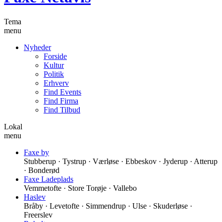
Tema
menu
Nyheder
Forside
Kultur
Politik
Erhverv
Find Events
Find Firma
Find Tilbud
Lokal
menu
Faxe by
Stubberup · Tystrup · Værløse · Ebbeskov · Jyderup · Atterup
· Bonderød
Faxe Ladeplads
Vemmetofte · Store Torøje · Vallebo
Haslev
Bråby · Levetofte · Simmendrup · Ulse · Skuderløse ·
Freerslev