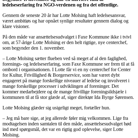
ledelseserfaring fra NGO-verdenen og fra det offentlige.
Gennem de seneste 20 år har Lotte Molsing haft ledelsesansvar,
været ambitiøs og har opnået synlige resultater gennem dialog og
klare visioner.
På den måde var ansættelsesudvalget i Faxe Kommune ikke i tvivl
om, at 57-årige Lotte Molsing er den helt rigtige, nye centerchef,
som begynder den 1. november.
– Lotte Molsing sætter flueben ved så meget af al den faglighed,
forenings- og ledelseserfaring, som Faxe Kommune ser frem til at få
ombord i organisationen. I Lotte får vi en ny centerchef for Center
for Kultur, Frivillighed & Borgerservice, som har været dybt
engageret på mange forskellige niveauer af ledelse og involveret i
mange forskellige processer i udviklingen af foreninger. Det
kommer medarbejdere og de mange frivillige foreningsildsjæle i
kommunen til at få stor glæde af, siger direktør Ida Byrge Sørensen.
Lotte Molsing glæder sig usigeligt meget, fortæller hun.
– Jeg må bare sige, at jeg allerede føler mig velkommen. Lige fra
modtagelsen inden samtalen til den måde, ansættelsesudvalget bød
ind med spørgsmål, det var en rigtig god oplevelse, siger Lotte
Molsing.