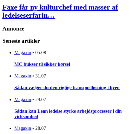
Faxe får ny kulturchef med masser af
ledelseserfarin…
Annonce
Seneste artikler
Magaxin
•
05.08
MC bukser til sikker kørsel
Magaxin
•
31.07
Sådan vælger du den rigtige transportløsning i byen
Magaxin
•
29.07
Sådan kan Lean ledelse styrke arbejdsprocesser i din
virksomhed
Magaxin
•
28.07