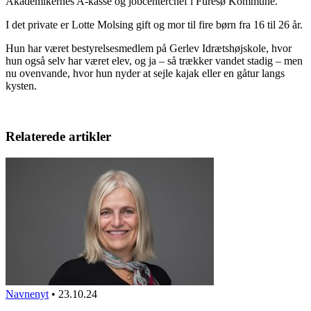
Akademikernes A-kasse og jobcenterchef i Furesø Kommune.
I det private er Lotte Molsing gift og mor til fire børn fra 16 til 26 år.
Hun har været bestyrelsesmedlem på Gerlev Idrætshøjskole, hvor
hun også selv har været elev, og ja – så trækker vandet stadig – men
nu ovenvande, hvor hun nyder at sejle kajak eller en gåtur langs
kysten.
Relaterede artikler
Navnenyt
•
23.10.24