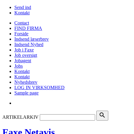
Send ind
Kontakt
Contact
FIND FIRMA
Forside
Indsend læserbrev
Indsend Nyhed
Job i Faxe
Job oversigt
Jobagent
Jobs
Kontakt
Kontakt
Nyhedsbrev
LOG IN VIRKSOMHED
Sample page
search
ARTIKELARKIV
Faxe Netavis