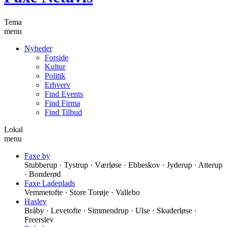
Tema
menu
Nyheder
Forside
Kultur
Politik
Erhverv
Find Events
Find Firma
Find Tilbud
Lokal
menu
Faxe by
Stubberup · Tystrup · Værløse · Ebbeskov · Jyderup · Atterup
· Bonderød
Faxe Ladeplads
Vemmetofte · Store Torøje · Vallebo
Haslev
Bråby · Levetofte · Simmendrup · Ulse · Skuderløse ·
Freerslev