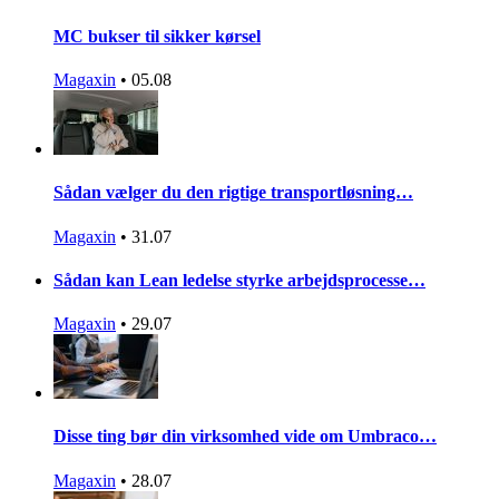
MC bukser til sikker kørsel
Magaxin
•
05.08
Sådan vælger du den rigtige transportløsning…
Magaxin
•
31.07
Sådan kan Lean ledelse styrke arbejdsprocesse…
Magaxin
•
29.07
Disse ting bør din virksomhed vide om Umbraco…
Magaxin
•
28.07