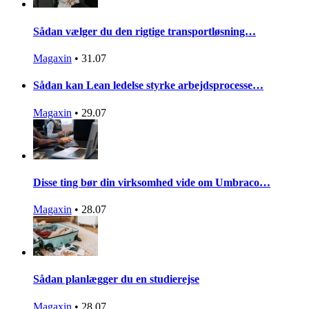
Sådan vælger du den rigtige transportløsning…
Magaxin
•
31.07
Sådan kan Lean ledelse styrke arbejdsprocesse…
Magaxin
•
29.07
Disse ting bør din virksomhed vide om Umbraco…
Magaxin
•
28.07
Sådan planlægger du en studierejse
Magaxin
•
28.07