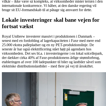
vilkår – ikke være så kompleks, at virksomheder mister terræn i den
internationale konkurrence. Vi håber, at den danske regering vil
bruge sit EU-formandskab til at påtage sig ansvaret for dette.
Lokale investeringer skal bane vejen for
fortsat vækst
Royal Unibrew investerer massivt i produktionen i Danmark –
senest med en fordobling af lagerkapaciteten i Faxe med mere end
25.000 ekstra pallepladser og en ny PET-produktionslinje. De
seneste år har også elektrificering stået højt på agendaen hos
virksomheden. Det ses bl.a. i investeringerne i en lokal solcellepark,
der dækker cirka 40% af Faxe-produktionens årlige strømforbrug,
etableringen af over 100 ladepunkter til biler og lastbiler såvel som
elektriske distributionslastbiler – med flere på vej til årsskiftet.