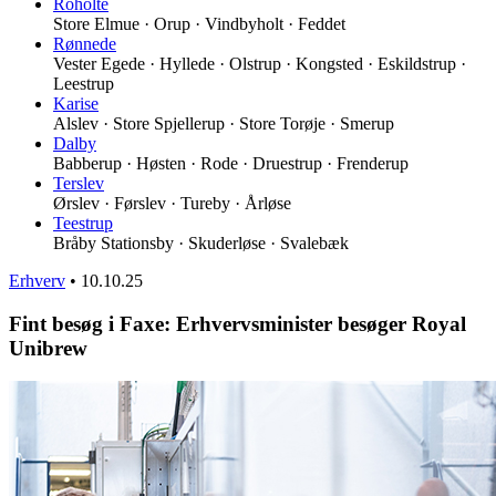
Roholte
Store Elmue · Orup · Vindbyholt · Feddet
Rønnede
Vester Egede · Hyllede · Olstrup · Kongsted · Eskildstrup ·
Leestrup
Karise
Alslev · Store Spjellerup · Store Torøje · Smerup
Dalby
Babberup · Høsten · Rode · Druestrup · Frenderup
Terslev
Ørslev · Førslev · Tureby · Årløse
Teestrup
Bråby Stationsby · Skuderløse · Svalebæk
Erhverv
•
10.10.25
Fint besøg i Faxe: Erhvervsminister besøger Royal
Unibrew