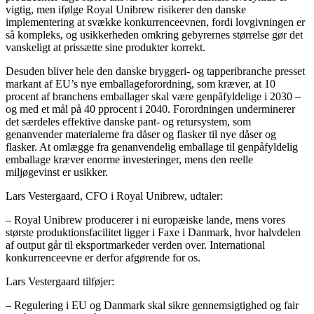
vigtig, men ifølge Royal Unibrew risikerer den danske
implementering at svække konkurrenceevnen, fordi lovgivningen er
så kompleks, og usikkerheden omkring gebyrernes størrelse gør det
vanskeligt at prissætte sine produkter korrekt.
Desuden bliver hele den danske bryggeri- og tapperibranche presset
markant af EU’s nye emballageforordning, som kræver, at 10
procent af branchens emballager skal være genpåfyldelige i 2030 –
og med et mål på 40 pprocent i 2040. Forordningen underminerer
det særdeles effektive danske pant- og retursystem, som
genanvender materialerne fra dåser og flasker til nye dåser og
flasker. At omlægge fra genanvendelig emballage til genpåfyldelig
emballage kræver enorme investeringer, mens den reelle
miljøgevinst er usikker.
Lars Vestergaard, CFO i Royal Unibrew, udtaler:
– Royal Unibrew producerer i ni europæiske lande, mens vores
største produktionsfacilitet ligger i Faxe i Danmark, hvor halvdelen
af output går til eksportmarkeder verden over. International
konkurrenceevne er derfor afgørende for os.
Lars Vestergaard tilføjer:
– Regulering i EU og Danmark skal sikre gennemsigtighed og fair