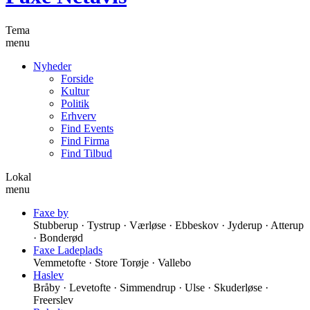
Tema
menu
Nyheder
Forside
Kultur
Politik
Erhverv
Find Events
Find Firma
Find Tilbud
Lokal
menu
Faxe by
Stubberup · Tystrup · Værløse · Ebbeskov · Jyderup · Atterup
· Bonderød
Faxe Ladeplads
Vemmetofte · Store Torøje · Vallebo
Haslev
Bråby · Levetofte · Simmendrup · Ulse · Skuderløse ·
Freerslev