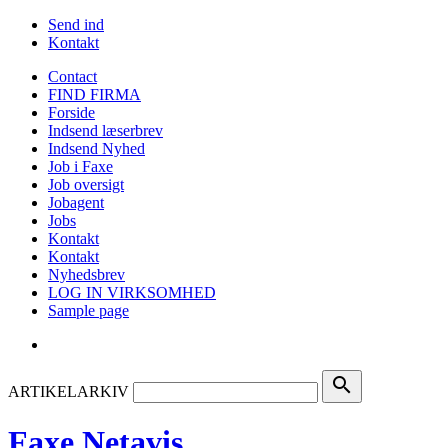
Send ind
Kontakt
Contact
FIND FIRMA
Forside
Indsend læserbrev
Indsend Nyhed
Job i Faxe
Job oversigt
Jobagent
Jobs
Kontakt
Kontakt
Nyhedsbrev
LOG IN VIRKSOMHED
Sample page
search
ARTIKELARKIV
Faxe Netavis