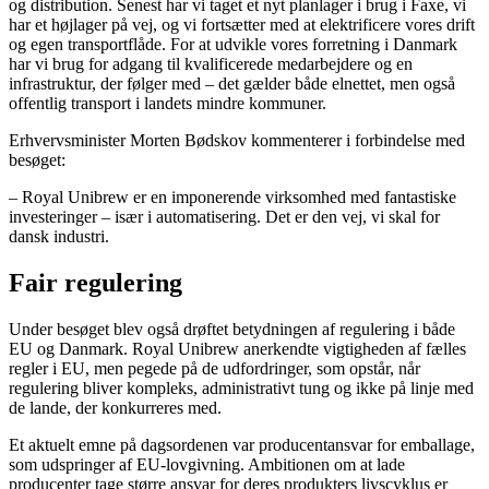
og distribution. Senest har vi taget et nyt planlager i brug i Faxe, vi
har et højlager på vej, og vi fortsætter med at elektrificere vores drift
og egen transportflåde. For at udvikle vores forretning i Danmark
har vi brug for adgang til kvalificerede medarbejdere og en
infrastruktur, der følger med – det gælder både elnettet, men også
offentlig transport i landets mindre kommuner.
Erhvervsminister Morten Bødskov kommenterer i forbindelse med
besøget:
– Royal Unibrew er en imponerende virksomhed med fantastiske
investeringer – især i automatisering. Det er den vej, vi skal for
dansk industri.
Fair regulering
Under besøget blev også drøftet betydningen af regulering i både
EU og Danmark. Royal Unibrew anerkendte vigtigheden af fælles
regler i EU, men pegede på de udfordringer, som opstår, når
regulering bliver kompleks, administrativt tung og ikke på linje med
de lande, der konkurreres med.
Et aktuelt emne på dagsordenen var producentansvar for emballage,
som udspringer af EU-lovgivning. Ambitionen om at lade
producenter tage større ansvar for deres produkters livscyklus er