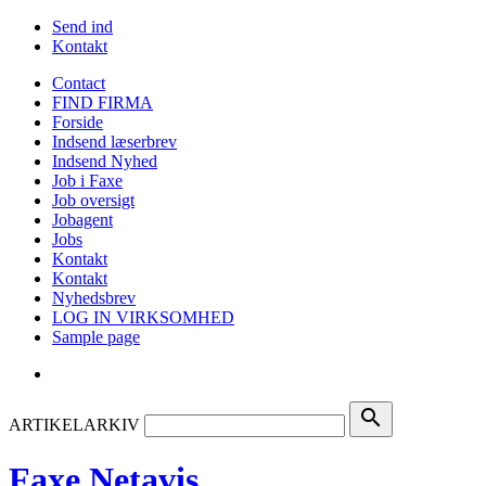
Send ind
Kontakt
Contact
FIND FIRMA
Forside
Indsend læserbrev
Indsend Nyhed
Job i Faxe
Job oversigt
Jobagent
Jobs
Kontakt
Kontakt
Nyhedsbrev
LOG IN VIRKSOMHED
Sample page
search
ARTIKELARKIV
Faxe Netavis