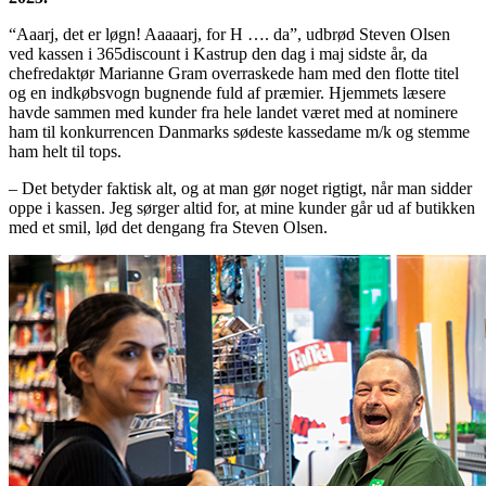
“Aaarj, det er løgn! Aaaaarj, for H …. da”, udbrød Steven Olsen
ved kassen i 365discount i Kastrup den dag i maj sidste år, da
chefredaktør Marianne Gram overraskede ham med den flotte titel
og en indkøbsvogn bugnende fuld af præmier. Hjemmets læsere
havde sammen med kunder fra hele landet været med at nominere
ham til konkurrencen Danmarks sødeste kassedame m/k og stemme
ham helt til tops.
– Det betyder faktisk alt, og at man gør noget rigtigt, når man sidder
oppe i kassen. Jeg sørger altid for, at mine kunder går ud af butikken
med et smil, lød det dengang fra Steven Olsen.