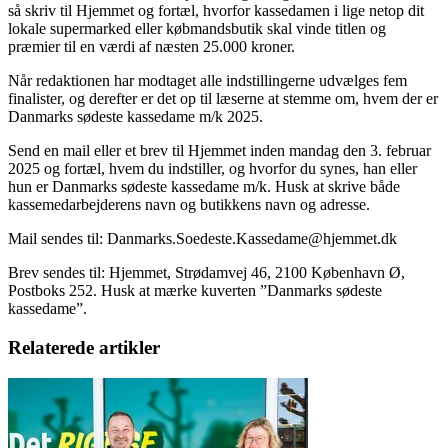
så skriv til Hjemmet og fortæl, hvorfor kassedamen i lige netop dit
lokale supermarked eller købmandsbutik skal vinde titlen og
præmier til en værdi af næsten 25.000 kroner.
Når redaktionen har modtaget alle indstillingerne udvælges fem
finalister, og derefter er det op til læserne at stemme om, hvem der er
Danmarks sødeste kassedame m/k 2025.
Send en mail eller et brev til Hjemmet inden mandag den 3. februar
2025 og fortæl, hvem du indstiller, og hvorfor du synes, han eller
hun er Danmarks sødeste kassedame m/k. Husk at skrive både
kassemedarbejderens navn og butikkens navn og adresse.
Mail sendes til: Danmarks.Soedeste.Kassedame@hjemmet.dk
Brev sendes til: Hjemmet, Strødamvej 46, 2100 København Ø,
Postboks 252. Husk at mærke kuverten ”Danmarks sødeste
kassedame”.
Relaterede artikler