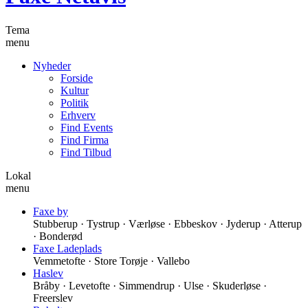
Tema
menu
Nyheder
Forside
Kultur
Politik
Erhverv
Find Events
Find Firma
Find Tilbud
Lokal
menu
Faxe by
Stubberup · Tystrup · Værløse · Ebbeskov · Jyderup · Atterup
· Bonderød
Faxe Ladeplads
Vemmetofte · Store Torøje · Vallebo
Haslev
Bråby · Levetofte · Simmendrup · Ulse · Skuderløse ·
Freerslev