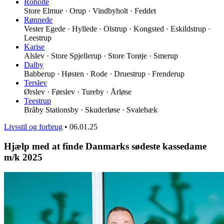
Roholte
Store Elmue · Orup · Vindbyholt · Feddet
Rønnede
Vester Egede · Hyllede · Olstrup · Kongsted · Eskildstrup ·
Leestrup
Karise
Alslev · Store Spjellerup · Store Torøje · Smerup
Dalby
Babberup · Høsten · Rode · Druestrup · Frenderup
Terslev
Ørslev · Førslev · Tureby · Årløse
Teestrup
Bråby Stationsby · Skuderløse · Svalebæk
Livsstil og forbrug
•
06.01.25
Hjælp med at finde Danmarks sødeste kassedame
m/k 2025