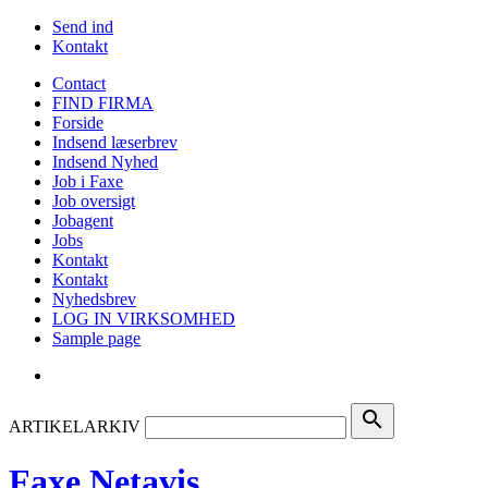
Send ind
Kontakt
Contact
FIND FIRMA
Forside
Indsend læserbrev
Indsend Nyhed
Job i Faxe
Job oversigt
Jobagent
Jobs
Kontakt
Kontakt
Nyhedsbrev
LOG IN VIRKSOMHED
Sample page
search
ARTIKELARKIV
Faxe Netavis