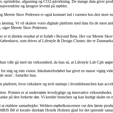
er, oprindelse, afgasning og CO2-påvirkning. De mange data giver produ
nanvendelse og længere levetid på møbler.
, og Merete Skov Pedersen er også kommet ind i varmen hos den sto
 løsning. Vi vil skalere vores digitale platform med data fra de mest 
e, siger Merete Skov Pedersen.
er et direkte resultat af et forløb i Beyond Beta. Her var Merete Skov 
København, som drives af Lifestyle & Design Cluster, der er Danmarks 
j hun ville gå med sin virksomhed, da hun så, at Lifestyle Lab Cph søgt
kt for mig og min vision. Inkubatorforløbet har givet en masse vigtig vi
e store’, fortæller hun.
 platform, hvor cirkulære og tech startups i livsstilsbranchen kan accel
ere. Pointen er at understøtte levedygtige og innovative virksomheder,
nke på den forkerte dør. Vi kender branchen og kan hurtigt skabe en ef
 at etablere samarbejder. Wehlers-møbelkoncernen var den første prod
RIS B8 er kreativ direktør Henrik Holmris glad for det spirende sama