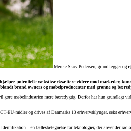
Merete Skov Pedersen, grundlægger og eje
hjælper potentielle vækstiværksættere videre mod markeder, kund
e blandt brand owners og møbelproducenter med grønne og bæredy
l gøre møbelindustrien mere bæredygtig. Derfor har hun grundlagt vir
ACT-EU-midler og drives af Danmarks 13 erhvervsklynger, seks erhver
entifikation – en fællesbetegnelse for teknologier, der anvender radiob