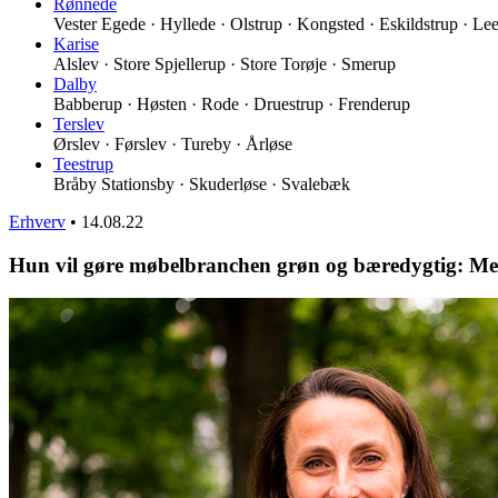
Rønnede
Vester Egede · Hyllede · Olstrup · Kongsted · Eskildstrup · Le
Karise
Alslev · Store Spjellerup · Store Torøje · Smerup
Dalby
Babberup · Høsten · Rode · Druestrup · Frenderup
Terslev
Ørslev · Førslev · Tureby · Årløse
Teestrup
Bråby Stationsby · Skuderløse · Svalebæk
Erhverv
•
14.08.22
Hun vil gøre møbelbranchen grøn og bæredygtig: Meret