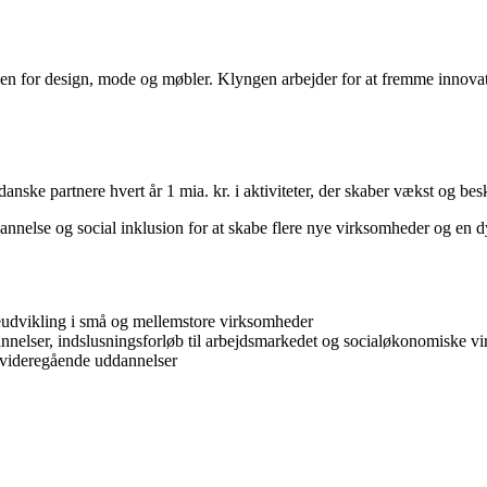
en for design, mode og møbler. Klyngen arbejder for at fremme innova
ke partnere hvert år 1 mia. kr. i aktiviteter, der skaber vækst og besk
nnelse og social inklusion for at skabe flere nye virksomheder og en dy
eudvikling i små og mellemstore virksomheder
annelser, indslusningsforløb til arbejdsmarkedet og socialøkonomiske 
 videregående uddannelser