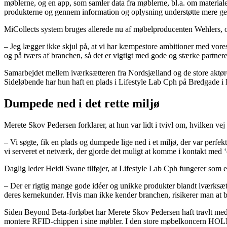
møblerne, og en app, som samler data fra møblerne, bl.a. om material
produkterne og gennem information og oplysning understøtte mere ge
MiCollects system bruges allerede nu af møbelproducenten Wehlers
– Jeg lægger ikke skjul på, at vi har kæmpestore ambitioner med vores
og på tværs af branchen, så det er vigtigt med gode og stærke partner
Samarbejdet mellem iværksætteren fra Nordsjælland og de store aktører 
Sideløbende har hun haft en plads i Lifestyle Lab Cph på Bredgade i 
Dumpede ned i det rette miljø
Merete Skov Pedersen forklarer, at hun var lidt i tvivl om, hvilken ve
– Vi søgte, fik en plads og dumpede lige ned i et miljø, der var perfe
vi serveret et netværk, der gjorde det muligt at komme i kontakt med ‘d
Daglig leder Heidi Svane tilføjer, at Lifestyle Lab Cph fungerer som en
– Der er rigtig mange gode idéer og unikke produkter blandt iværksætt
deres kernekunder. Hvis man ikke kender branchen, risikerer man at ba
Siden Beyond Beta-forløbet har Merete Skov Pedersen haft travlt med
montere RFID-chippen i sine møbler. I den store møbelkoncern HOLM