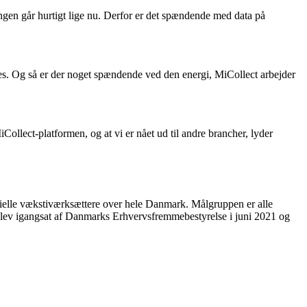
ngen går hurtigt lige nu. Derfor er det spændende med data på
ykkes. Og så er der noget spændende ved den energi, MiCollect arbejder
ollect-platformen, og at vi er nået ud til andre brancher, lyder
ielle vækstiværksættere over hele Danmark. Målgruppen er alle
t blev igangsat af Danmarks Erhvervsfremmebestyrelse i juni 2021 og