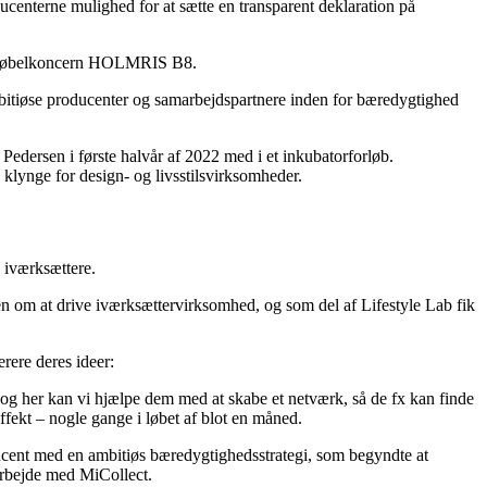
centerne mulighed for at sætte en transparent deklaration på
re møbelkoncern HOLMRIS B8.
ambitiøse producenter og samarbejdspartnere inden for bæredygtighed
Pedersen i første halvår af 2022 med i et inkubatorforløb.
klynge for design- og livsstilsvirksomheder.
e iværksættere.
den om at drive iværksættervirksomhed, og som del af Lifestyle Lab fik
erere deres ideer:
 og her kan vi hjælpe dem med at skabe et netværk, så de fx kan finde
fekt – nogle gange i løbet af blot en måned.
ucent med en ambitiøs bæredygtighedsstrategi, som begyndte at
rbejde med MiCollect.