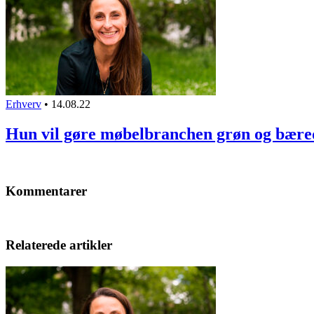
Erhverv
•
14.08.22
Hun vil gøre møbelbranchen grøn og bær
Kommentarer
Relaterede artikler