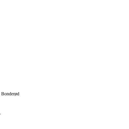
 · Bonderød
v