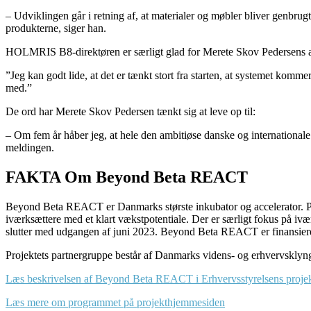
– Udviklingen går i retning af, at materialer og møbler bliver genbru
produkterne, siger han.
HOLMRIS B8-direktøren er særligt glad for Merete Skov Pedersens 
”Jeg kan godt lide, at det er tænkt stort fra starten, at systemet komm
med.”
De ord har Merete Skov Pedersen tænkt sig at leve op til:
– Om fem år håber jeg, at hele den ambitiøse danske og internationale 
meldingen.
FAKTA Om Beyond Beta REACT
Beyond Beta REACT er Danmarks største inkubator og accelerator. Pro
iværksættere med et klart vækstpotentiale. Der er særligt fokus på i
slutter med udgangen af juni 2023. Beyond Beta REACT er finansie
Projektets partnergruppe består af Danmarks videns- og erhvervskly
Læs beskrivelsen af Beyond Beta REACT i Erhvervsstyrelsens proje
Læs mere om programmet på projekthjemmesiden