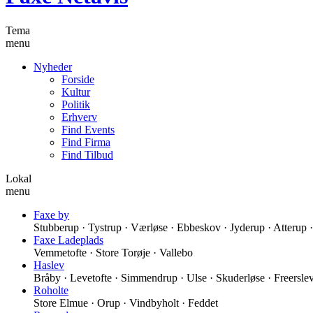
Tema
menu
Nyheder
Forside
Kultur
Politik
Erhverv
Find Events
Find Firma
Find Tilbud
Lokal
menu
Faxe by
Stubberup · Tystrup · Værløse · Ebbeskov · Jyderup · Atterup
Faxe Ladeplads
Vemmetofte · Store Torøje · Vallebo
Haslev
Bråby · Levetofte · Simmendrup · Ulse · Skuderløse · Freersle
Roholte
Store Elmue · Orup · Vindbyholt · Feddet