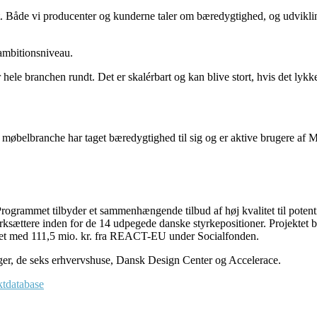
gt. Både vi producenter og kunderne taler om bæredygtighed, og udvikli
ambitionsniveau.
er hele branchen rundt. Det er skalérbart og kan blive stort, hvis det l
møbelbranche har taget bæredygtighed til sig og er aktive brugere af MiC
grammet tilbyder et sammenhængende tilbud af høj kvalitet til potent
værksættere inden for de 14 udpegede danske styrkepositioner. Projekte
ret med 111,5 mio. kr. fra REACT-EU under Socialfonden.
nger, de seks erhvervshuse, Dansk Design Center og Accelerace.
ktdatabase