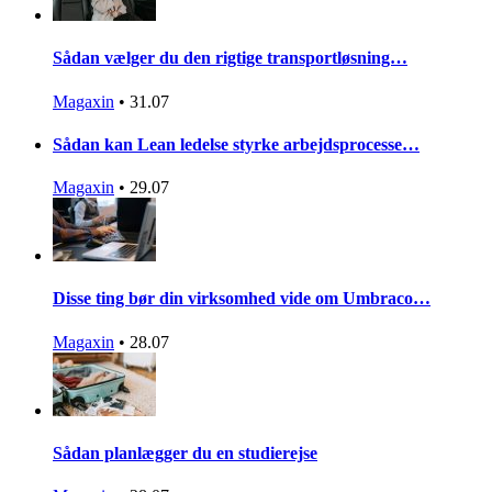
Sådan vælger du den rigtige transportløsning…
Magaxin
•
31.07
Sådan kan Lean ledelse styrke arbejdsprocesse…
Magaxin
•
29.07
Disse ting bør din virksomhed vide om Umbraco…
Magaxin
•
28.07
Sådan planlægger du en studierejse