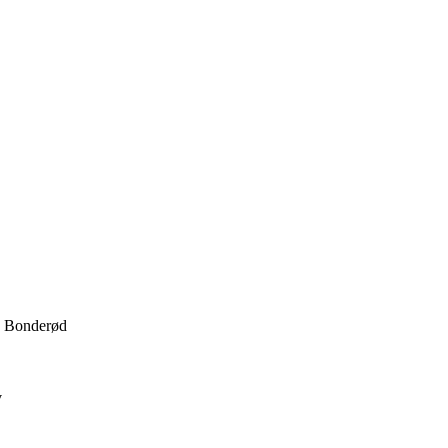
 · Bonderød
v