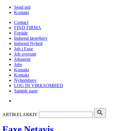
Send ind
Kontakt
Contact
FIND FIRMA
Forside
Indsend læserbrev
Indsend Nyhed
Job i Faxe
Job oversigt
Jobagent
Jobs
Kontakt
Kontakt
Nyhedsbrev
LOG IN VIRKSOMHED
Sample page
search
ARTIKELARKIV
Faxe Netavis