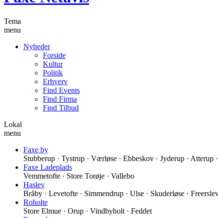
Tema
menu
Nyheder
Forside
Kultur
Politik
Erhverv
Find Events
Find Firma
Find Tilbud
Lokal
menu
Faxe by
Stubberup · Tystrup · Værløse · Ebbeskov · Jyderup · Atterup
Faxe Ladeplads
Vemmetofte · Store Torøje · Vallebo
Haslev
Bråby · Levetofte · Simmendrup · Ulse · Skuderløse · Freersle
Roholte
Store Elmue · Orup · Vindbyholt · Feddet