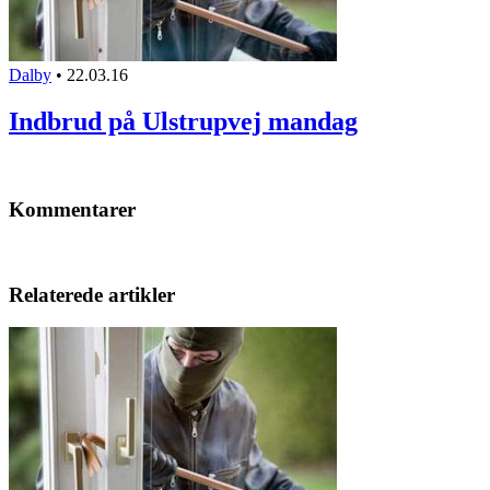
Dalby
•
22.03.16
Indbrud på Ulstrupvej mandag
Kommentarer
Relaterede artikler