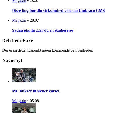
Magaxin
•
28.07
Disse ting bør din virksomhed vide om Umbraco CMS
Magaxin
•
28.07
Sådan planlægger du en studierejse
Det sker i Faxe
Der er på dette tidspunkt ingen kommende begivenheder.
Navnenyt
MC bukser til sikker kørsel
Magaxin
•
05.08