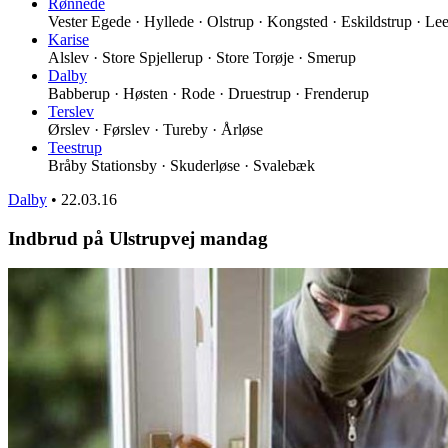
Rønnede
Vester Egede · Hyllede · Olstrup · Kongsted · Eskildstrup · Le
Karise
Alslev · Store Spjellerup · Store Torøje · Smerup
Dalby
Babberup · Høsten · Rode · Druestrup · Frenderup
Terslev
Ørslev · Førslev · Tureby · Årløse
Teestrup
Bråby Stationsby · Skuderløse · Svalebæk
Dalby
•
22.03.16
Indbrud på Ulstrupvej mandag