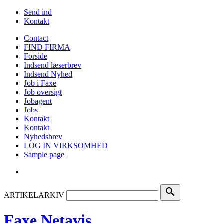
Send ind
Kontakt
Contact
FIND FIRMA
Forside
Indsend læserbrev
Indsend Nyhed
Job i Faxe
Job oversigt
Jobagent
Jobs
Kontakt
Kontakt
Nyhedsbrev
LOG IN VIRKSOMHED
Sample page
search
ARTIKELARKIV
Faxe Netavis