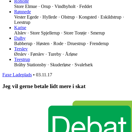
Roholte
Store Elmue · Orup · Vindbyholt · Feddet
Rønnede
Vester Egede · Hyllede · Olstrup · Kongsted · Eskildstrup ·
Leestrup
Karise
Alslev · Store Spjellerup · Store Torøje · Smerup
Dalby
Babberup · Høsten · Rode · Druestrup · Frenderup
Terslev
Ørslev · Førslev · Tureby · Årløse
Teestrup
Bråby Stationsby · Skuderløse · Svalebæk
Faxe Ladeplads
•
03.11.17
Jeg vil gerne betale lidt mere i skat