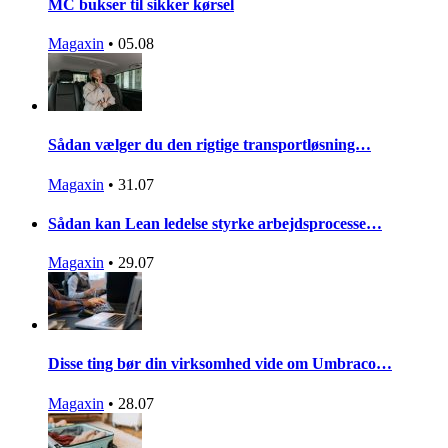
MC bukser til sikker kørsel
Magaxin
•
05.08
Sådan vælger du den rigtige transportløsning…
Magaxin
•
31.07
Sådan kan Lean ledelse styrke arbejdsprocesse…
Magaxin
•
29.07
Disse ting bør din virksomhed vide om Umbraco…
Magaxin
•
28.07