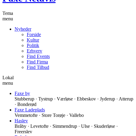
Tema
menu
Nyheder
Forside
Kultur
Politik
Erhverv
Find Events
Find Firma
Find Tilbud
Lokal
menu
Faxe by
Stubberup · Tystrup · Værløse · Ebbeskov · Jyderup · Atterup
· Bonderød
Faxe Ladeplads
Vemmetofte · Store Torøje · Vallebo
Haslev
Bråby · Levetofte · Simmendrup · Ulse · Skuderløse ·
Freerslev