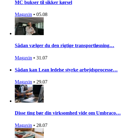
MC bukser til sikker kørsel
Magaxin
•
05.08
Sådan vælger du den rigtige transportløsning…
Magaxin
•
31.07
Sådan kan Lean ledelse styrke arbejdsprocesse…
Magaxin
•
29.07
Disse ting bør din virksomhed vide om Umbraco…
Magaxin
•
28.07