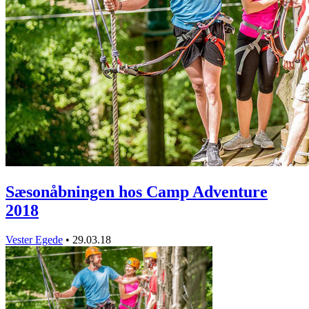
Sæsonåbningen hos Camp Adventure
2018
Vester Egede
•
29.03.18