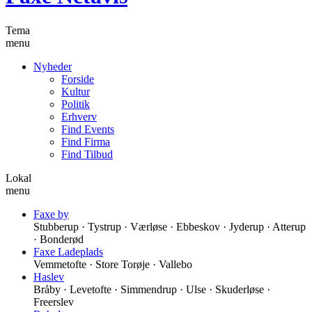
Tema
menu
Nyheder
Forside
Kultur
Politik
Erhverv
Find Events
Find Firma
Find Tilbud
Lokal
menu
Faxe by
Stubberup · Tystrup · Værløse · Ebbeskov · Jyderup · Atterup
· Bonderød
Faxe Ladeplads
Vemmetofte · Store Torøje · Vallebo
Haslev
Bråby · Levetofte · Simmendrup · Ulse · Skuderløse ·
Freerslev