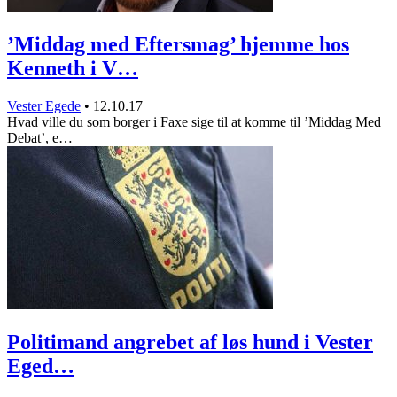
’Middag med Eftersmag’ hjemme hos
Kenneth i V…
Vester Egede
•
12.10.17
Hvad ville du som borger i Faxe sige til at komme til ’Middag Med
Debat’, e…
Politimand angrebet af løs hund i Vester
Eged…