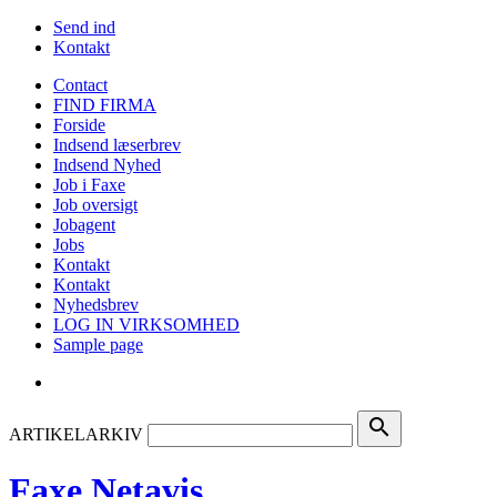
Send ind
Kontakt
Contact
FIND FIRMA
Forside
Indsend læserbrev
Indsend Nyhed
Job i Faxe
Job oversigt
Jobagent
Jobs
Kontakt
Kontakt
Nyhedsbrev
LOG IN VIRKSOMHED
Sample page
search
ARTIKELARKIV
Faxe Netavis