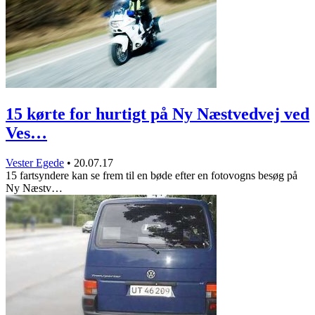
15 kørte for hurtigt på Ny Næstvedvej ved
Ves…
Vester Egede
•
20.07.17
15 fartsyndere kan se frem til en bøde efter en fotovogns besøg på
Ny Næstv…