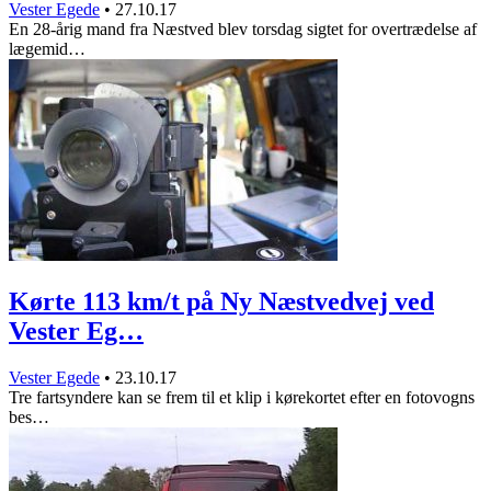
Vester Egede
•
27.10.17
En 28-årig mand fra Næstved blev torsdag sigtet for overtrædelse af
lægemid…
Kørte 113 km/t på Ny Næstvedvej ved
Vester Eg…
Vester Egede
•
23.10.17
Tre fartsyndere kan se frem til et klip i kørekortet efter en fotovogns
bes…