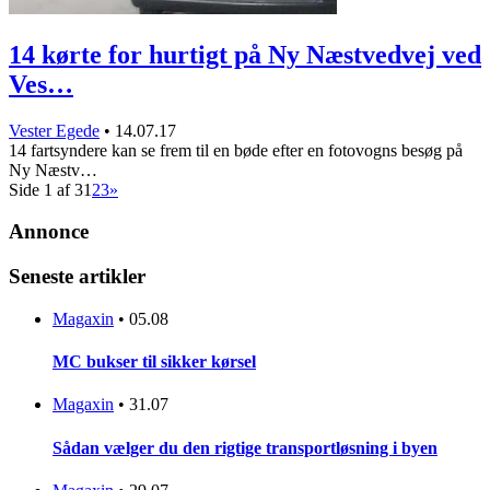
14 kørte for hurtigt på Ny Næstvedvej ved
Ves…
Vester Egede
•
14.07.17
14 fartsyndere kan se frem til en bøde efter en fotovogns besøg på
Ny Næstv…
Side 1 af 3
1
2
3
»
Annonce
Seneste artikler
Magaxin
•
05.08
MC bukser til sikker kørsel
Magaxin
•
31.07
Sådan vælger du den rigtige transportløsning i byen