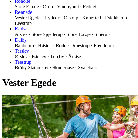
Roholte
Store Elmue · Orup · Vindbyholt · Feddet
Rønnede
Vester Egede · Hyllede · Olstrup · Kongsted · Eskildstrup ·
Leestrup
Karise
Alslev · Store Spjellerup · Store Torøje · Smerup
Dalby
Babberup · Høsten · Rode · Druestrup · Frenderup
Terslev
Ørslev · Førslev · Tureby · Årløse
Teestrup
Bråby Stationsby · Skuderløse · Svalebæk
Vester Egede