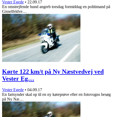
Vester Egede
•
22.09.17
En omstrejfende hund angreb torsdag formiddag en politimand på
Gisselfeldve…
Kørte 122 km/t på Ny Næstvedvej ved
Vester Eg…
Vester Egede
•
04.09.17
En fartsynder skal op til en ny køreprøve efter en fotovogns besøg
på Ny Næ…