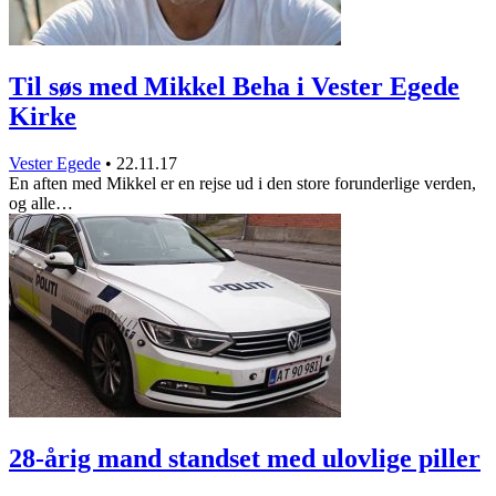
Til søs med Mikkel Beha i Vester Egede
Kirke
Vester Egede
•
22.11.17
En aften med Mikkel er en rejse ud i den store forunderlige verden,
og alle…
28-årig mand standset med ulovlige piller