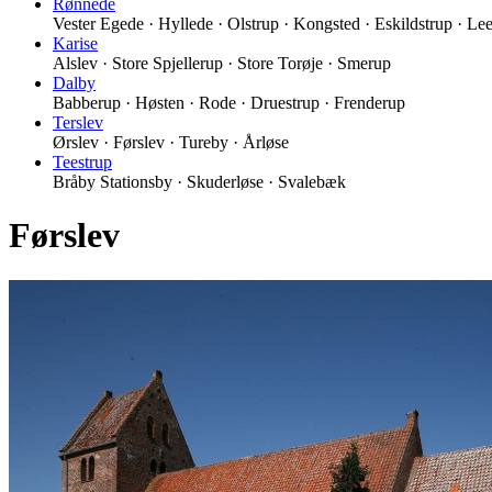
Rønnede
Vester Egede · Hyllede · Olstrup · Kongsted · Eskildstrup · Le
Karise
Alslev · Store Spjellerup · Store Torøje · Smerup
Dalby
Babberup · Høsten · Rode · Druestrup · Frenderup
Terslev
Ørslev · Førslev · Tureby · Årløse
Teestrup
Bråby Stationsby · Skuderløse · Svalebæk
Førslev