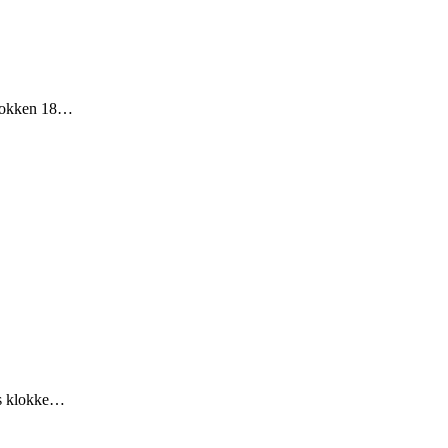
Klokken 18…
ts klokke…