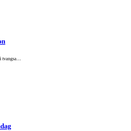
on
på tvangsa…
ndag