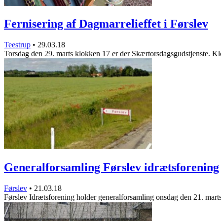
Fernisering af Dagmarrelieffet i Førslev
Teestrup
•
29.03.18
Torsdag den 29. marts klokken 17 er der Skærtorsdagsgudstjenste. 
Generalforsamling Førslev idrætsforening
Førslev
•
21.03.18
Førslev Idrætsforening holder generalforsamling onsdag den 21. mar