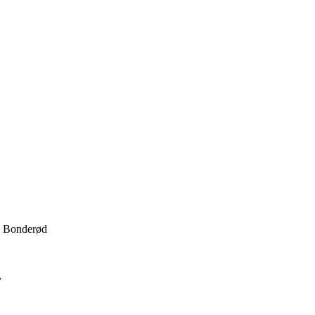
 · Bonderød
v