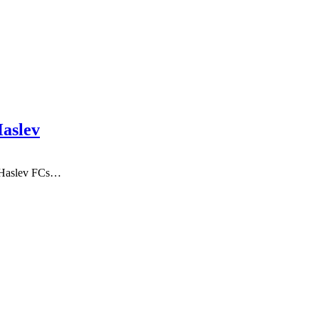
Haslev
å Haslev FCs…