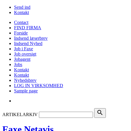
Send ind
Kontakt
Contact
FIND FIRMA
Forside
Indsend læserbrev
Indsend Nyhed
Job i Faxe
Job oversigt
Jobagent
Jobs
Kontakt
Kontakt
Nyhedsbrev
LOG IN VIRKSOMHED
Sample page
search
ARTIKELARKIV
Faxe Netavis