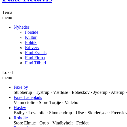
Tema
menu
Nyheder
Forside
Kultur
Politik
Erhverv
Find Events
Find Firma
Find Tilbud
Lokal
menu
Faxe by
Stubberup · Tystrup · Værløse · Ebbeskov · Jyderup · Atterup
Faxe Ladeplads
Vemmetofte · Store Torøje · Vallebo
Haslev
Bråby · Levetofte · Simmendrup · Ulse · Skuderløse · Freersle
Roholte
Store Elmue · Orup · Vindbyholt · Feddet