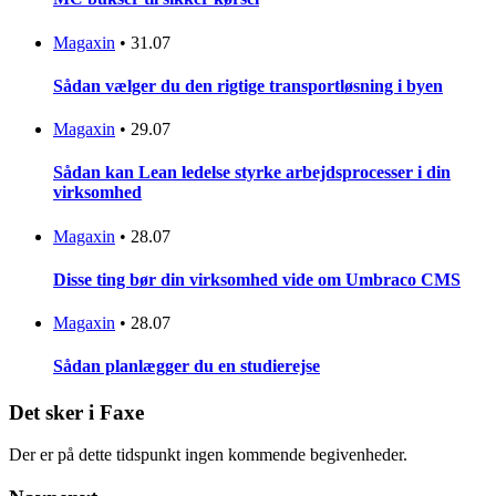
Magaxin
•
31.07
Sådan vælger du den rigtige transportløsning i byen
Magaxin
•
29.07
Sådan kan Lean ledelse styrke arbejdsprocesser i din
virksomhed
Magaxin
•
28.07
Disse ting bør din virksomhed vide om Umbraco CMS
Magaxin
•
28.07
Sådan planlægger du en studierejse
Det sker i Faxe
Der er på dette tidspunkt ingen kommende begivenheder.