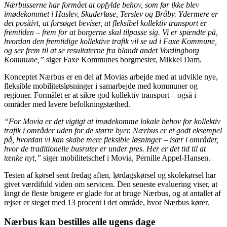
Nærbusserne har formået at opfylde behov, som før ikke blev
imødekommet i Haslev, Skuderløse, Terslev og Bråby. Ydermere er
det positivt, at forsøget beviser, at fleksibel kollektiv transport er
fremtiden – frem for at borgerne skal tilpasse sig. Vi er spændte på,
hvordan den fremtidige kollektive trafik vil se ud i Faxe Kommune,
og ser frem til at se resultaterne fra blandt andet Vordingborg
Kommune,”
siger Faxe Kommunes borgmester, Mikkel Dam.
Konceptet Nærbus er en del af Movias arbejde med at udvikle nye,
fleksible mobilitetsløsninger i samarbejde med kommuner og
regioner. Formålet er at sikre god kollektiv transport – også i
områder med lavere befolkningstæthed.
“For Movia er det vigtigt at imødekomme lokale behov for kollektiv
trafik i områder uden for de større byer. Nærbus er et godt eksempel
på, hvordan vi kan skabe mere fleksible løsninger – især i områder,
hvor de traditionelle busruter er under pres. Her er det tid til at
tænke nyt,”
siger mobilitetschef i Movia, Pernille Appel-Hansen.
Testen af kørsel sent fredag aften, lørdagskørsel og skolekørsel har
givet værdifuld viden om servicen. Den seneste evaluering viser, at
langt de fleste brugere er glade for at bruge Nærbus, og at antallet af
rejser er steget med 13 procent i det område, hvor Nærbus kører.
Nærbus kan bestilles alle ugens dage