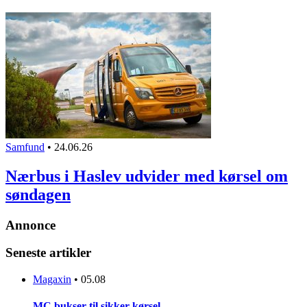
Samfund
•
24.06.26
Nærbus i Haslev udvider med kørsel om
søndagen
Annonce
Seneste artikler
Magaxin
•
05.08
MC bukser til sikker kørsel