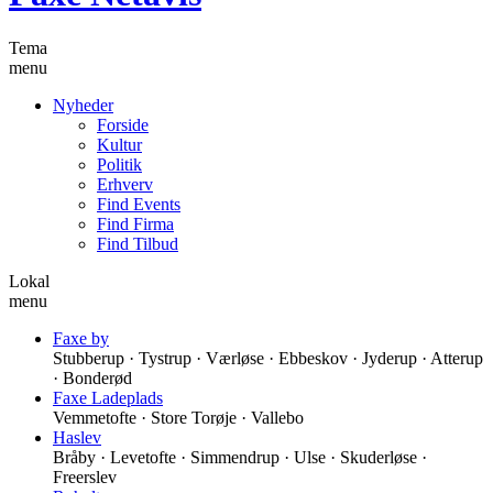
Tema
menu
Nyheder
Forside
Kultur
Politik
Erhverv
Find Events
Find Firma
Find Tilbud
Lokal
menu
Faxe by
Stubberup · Tystrup · Værløse · Ebbeskov · Jyderup · Atterup
· Bonderød
Faxe Ladeplads
Vemmetofte · Store Torøje · Vallebo
Haslev
Bråby · Levetofte · Simmendrup · Ulse · Skuderløse ·
Freerslev