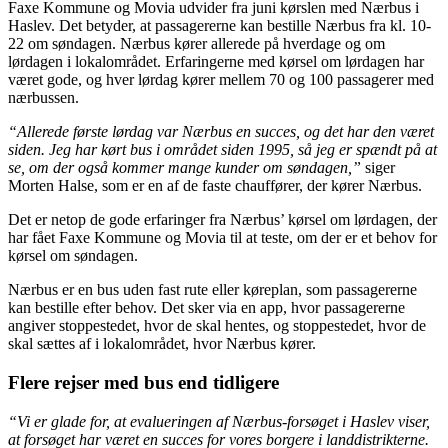
Faxe Kommune og Movia udvider fra juni kørslen med Nærbus i
Haslev. Det betyder, at passagererne kan bestille Nærbus fra kl. 10-
22 om søndagen. Nærbus kører allerede på hverdage og om
lørdagen i lokalområdet. Erfaringerne med kørsel om lørdagen har
været gode, og hver lørdag kører mellem 70 og 100 passagerer med
nærbussen.
“Allerede første lørdag var Nærbus en succes, og det har den været
siden. Jeg har kørt bus i området siden 1995, så jeg er spændt på at
se, om der også kommer mange kunder om søndagen,”
siger
Morten Halse, som er en af de faste chauffører, der kører Nærbus.
Det er netop de gode erfaringer fra Nærbus’ kørsel om lørdagen, der
har fået Faxe Kommune og Movia til at teste, om der er et behov for
kørsel om søndagen.
Nærbus er en bus uden fast rute eller køreplan, som passagererne
kan bestille efter behov. Det sker via en app, hvor passagererne
angiver stoppestedet, hvor de skal hentes, og stoppestedet, hvor de
skal sættes af i lokalområdet, hvor Nærbus kører.
Flere rejser med bus end tidligere
“Vi er glade for, at evalueringen af Nærbus-forsøget i Haslev viser,
at forsøget har været en succes for vores borgere i landdistrikterne.