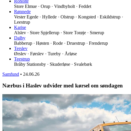
Roholte
Store Elmue · Orup · Vindbyholt · Feddet
Rønnede
Vester Egede · Hyllede · Olstrup · Kongsted · Eskildstrup ·
Leestrup
Karise
Alslev · Store Spjellerup · Store Torøje · Smerup
Dalby
Babberup · Høsten · Rode · Druestrup · Frenderup
Terslev
Ørslev · Førslev · Tureby · Årløse
Teestrup
Bråby Stationsby · Skuderløse · Svalebæk
Samfund
•
24.06.26
Nærbus i Haslev udvider med kørsel om søndagen