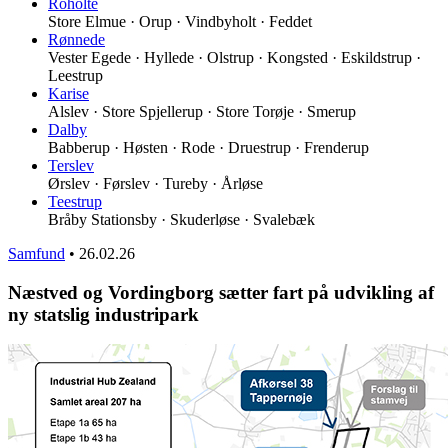
Roholte
Store Elmue · Orup · Vindbyholt · Feddet
Rønnede
Vester Egede · Hyllede · Olstrup · Kongsted · Eskildstrup ·
Leestrup
Karise
Alslev · Store Spjellerup · Store Torøje · Smerup
Dalby
Babberup · Høsten · Rode · Druestrup · Frenderup
Terslev
Ørslev · Førslev · Tureby · Årløse
Teestrup
Bråby Stationsby · Skuderløse · Svalebæk
Samfund
•
26.02.26
Næstved og Vordingborg sætter fart på udvikling af
ny statslig industripark