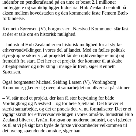
indenfor en pendlerafstand på en time er bosat 2,1 millioner
indbyggere og samtidig ligger Industrial Hub Zealand centralt på
aksen mellem hovedstaden og den kommende faste Femern Bælt-
forbindelse.
Kenneth Sørensen (V), borgmester i Næstved Kommune, slår fast,
at der er tale om en historisk mulighed.
– Industrial Hub Zealand er en historisk mulighed for at styrke
erhvervsudviklingen i vores del af landet. Med en fælles politisk
styregruppe sikrer vi, at projektet får den nødvendige retning og
fremdrift fra start. Det her er et projekt, der kommer til at skabe
arbejdspladser og udvikling i mange år frem, siger Kenneth
Sørensen.
Også borgmester Michael Seiding Larsen (V), Vordingborg
Kommune, glæder sig over, at samarbejdet nu bliver sat på skinner.
– Vi står med et projekt, der kan få stor betydning for både
Vordingborg og Næstved – og for hele Sjælland. Det kræver et
stærkt samarbejde, og det er præcis det, vi nu formaliserer. Det er et
vigtigt skridt for erhvervsudviklingen i vores område. Industrial Hub
Zealand bliver et fyrtårn for grøn og moderne industri, og vi glæder
os til at vi på sigt kan byde de første virksomheder velkommen til
det nye og spændende område, siger han.