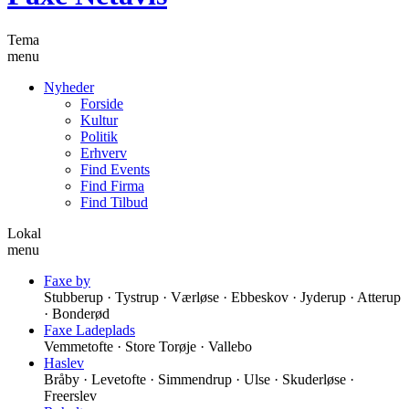
Tema
menu
Nyheder
Forside
Kultur
Politik
Erhverv
Find Events
Find Firma
Find Tilbud
Lokal
menu
Faxe by
Stubberup · Tystrup · Værløse · Ebbeskov · Jyderup · Atterup
· Bonderød
Faxe Ladeplads
Vemmetofte · Store Torøje · Vallebo
Haslev
Bråby · Levetofte · Simmendrup · Ulse · Skuderløse ·
Freerslev