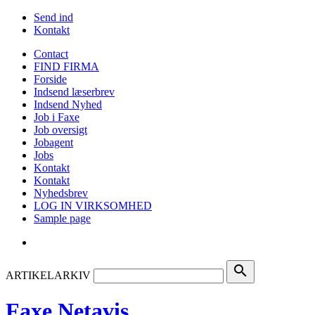
Send ind
Kontakt
Contact
FIND FIRMA
Forside
Indsend læserbrev
Indsend Nyhed
Job i Faxe
Job oversigt
Jobagent
Jobs
Kontakt
Kontakt
Nyhedsbrev
LOG IN VIRKSOMHED
Sample page
search
ARTIKELARKIV
Faxe Netavis