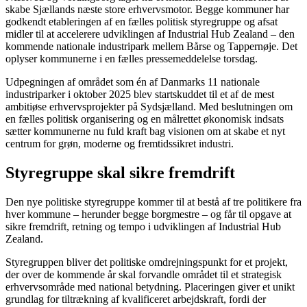
skabe Sjællands næste store erhvervsmotor. Begge kommuner har
godkendt etableringen af en fælles politisk styregruppe og afsat
midler til at accelerere udviklingen af Industrial Hub Zealand – den
kommende nationale industripark mellem Bårse og Tappernøje. Det
oplyser kommunerne i en fælles pressemeddelelse torsdag.
Udpegningen af området som én af Danmarks 11 nationale
industriparker i oktober 2025 blev startskuddet til et af de mest
ambitiøse erhvervsprojekter på Sydsjælland. Med beslutningen om
en fælles politisk organisering og en målrettet økonomisk indsats
sætter kommunerne nu fuld kraft bag visionen om at skabe et nyt
centrum for grøn, moderne og fremtidssikret industri.
Styregruppe skal sikre fremdrift
Den nye politiske styregruppe kommer til at bestå af tre politikere fra
hver kommune – herunder begge borgmestre – og får til opgave at
sikre fremdrift, retning og tempo i udviklingen af Industrial Hub
Zealand.
Styregruppen bliver det politiske omdrejningspunkt for et projekt,
der over de kommende år skal forvandle området til et strategisk
erhvervsområde med national betydning. Placeringen giver et unikt
grundlag for tiltrækning af kvalificeret arbejdskraft, fordi der