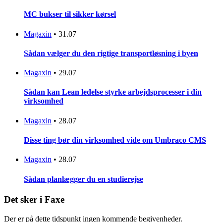
MC bukser til sikker kørsel
Magaxin
•
31.07
Sådan vælger du den rigtige transportløsning i byen
Magaxin
•
29.07
Sådan kan Lean ledelse styrke arbejdsprocesser i din
virksomhed
Magaxin
•
28.07
Disse ting bør din virksomhed vide om Umbraco CMS
Magaxin
•
28.07
Sådan planlægger du en studierejse
Det sker i Faxe
Der er på dette tidspunkt ingen kommende begivenheder.