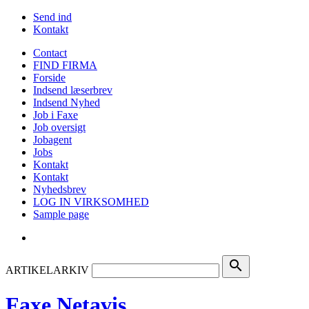
Send ind
Kontakt
Contact
FIND FIRMA
Forside
Indsend læserbrev
Indsend Nyhed
Job i Faxe
Job oversigt
Jobagent
Jobs
Kontakt
Kontakt
Nyhedsbrev
LOG IN VIRKSOMHED
Sample page
search
ARTIKELARKIV
Faxe Netavis