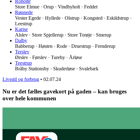
Roholte
Store Elmue · Orup · Vindbyholt · Feddet
Rønnede
Vester Egede · Hyllede · Olstrup · Kongsted · Eskildstrup ·
Leestrup
Karise
Alslev · Store Spjellerup · Store Torøje · Smerup
Dalby
Babberup · Høsten · Rode · Druestrup · Frenderup
Terslev
Ørslev · Førslev · Tureby · Årløse
Teestrup
Bråby Stationsby · Skuderløse · Svalebæk
Livsstil og forbrug
•
02.07.24
Nu er det fælles gavekort på gaden – kan bruges
over hele kommunen