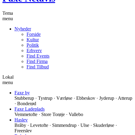
Tema
menu
Nyheder
Forside
Kultur
Politik
Erhverv
Find Events
Find Firma
Find Tilbud
Lokal
menu
Faxe by
Stubberup · Tystrup · Værløse · Ebbeskov · Jyderup · Atterup
· Bonderød
Faxe Ladeplads
Vemmetofte · Store Torøje · Vallebo
Haslev
Bråby · Levetofte · Simmendrup · Ulse · Skuderløse ·
Freerslev