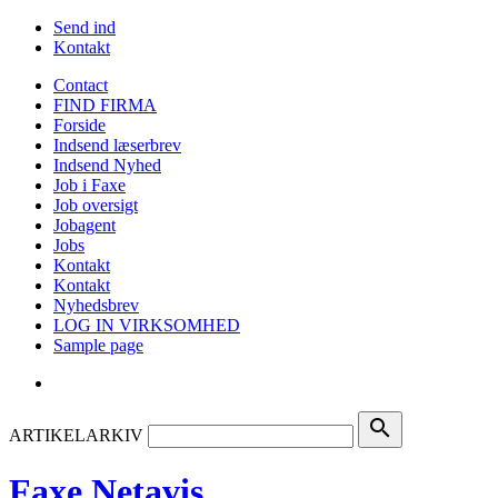
Send ind
Kontakt
Contact
FIND FIRMA
Forside
Indsend læserbrev
Indsend Nyhed
Job i Faxe
Job oversigt
Jobagent
Jobs
Kontakt
Kontakt
Nyhedsbrev
LOG IN VIRKSOMHED
Sample page
search
ARTIKELARKIV
Faxe Netavis