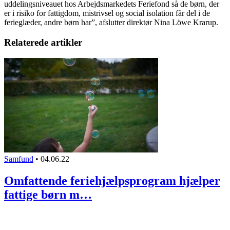
uddelingsniveauet hos Arbejdsmarkedets Feriefond så de børn, der
er i risiko for fattigdom, mistrivsel og social isolation får del i de
ferieglæder, andre børn har”, afslutter direktør Nina Löwe Krarup.
Relaterede artikler
Samfund
•
04.06.22
Omfattende feriehjælpsprogram hjælper
fattige børn m…