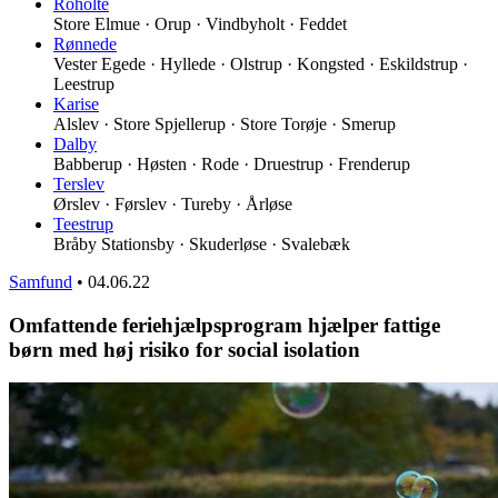
Roholte
Store Elmue · Orup · Vindbyholt · Feddet
Rønnede
Vester Egede · Hyllede · Olstrup · Kongsted · Eskildstrup ·
Leestrup
Karise
Alslev · Store Spjellerup · Store Torøje · Smerup
Dalby
Babberup · Høsten · Rode · Druestrup · Frenderup
Terslev
Ørslev · Førslev · Tureby · Årløse
Teestrup
Bråby Stationsby · Skuderløse · Svalebæk
Samfund
•
04.06.22
Omfattende feriehjælpsprogram hjælper fattige
børn med høj risiko for social isolation