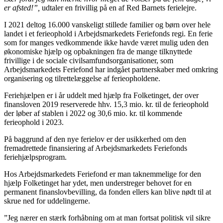
er afsted!”,
udtaler en frivillig på en af Red Barnets ferielejre.
I 2021 deltog 16.000 vanskeligt stillede familier og børn over hele
landet i et ferieophold i Arbejdsmarkedets Feriefonds regi. En ferie
som for manges vedkommende ikke havde været mulig uden den
økonomiske hjælp og opbakningen fra de mange tilknyttede
frivillige i de sociale civilsamfundsorganisationer, som
Arbejdsmarkedets Feriefond har indgået partnerskaber med omkring
organisering og tilrettelæggelse af ferieopholdene.
Feriehjælpen er i år uddelt med hjælp fra Folketinget, der over
finansloven 2019 reserverede hhv. 15,3 mio. kr. til de ferieophold
der løber af stablen i 2022 og 30,6 mio. kr. til kommende
ferieophold i 2023.
På baggrund af den nye ferielov er der usikkerhed om den
fremadrettede finansiering af Arbejdsmarkedets Feriefonds
feriehjælpsprogram.
Hos Arbejdsmarkedets Feriefond er man taknemmelige for den
hjælp Folketinget har ydet, men understreger behovet for en
permanent finanslovbevilling, da fonden ellers kan blive nødt til at
skrue ned for uddelingerne.
”Jeg nærer en stærk forhåbning om at man fortsat politisk vil sikre