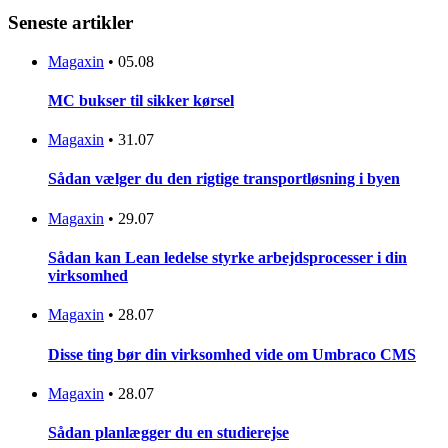
Seneste artikler
Magaxin
•
05.08
MC bukser til sikker kørsel
Magaxin
•
31.07
Sådan vælger du den rigtige transportløsning i byen
Magaxin
•
29.07
Sådan kan Lean ledelse styrke arbejdsprocesser i din
virksomhed
Magaxin
•
28.07
Disse ting bør din virksomhed vide om Umbraco CMS
Magaxin
•
28.07
Sådan planlægger du en studierejse