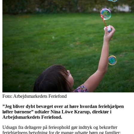
Foto: Arbejdsmarkedets Feriefond
”Jeg bliver dybt bevæget over at høre hvordan feriehjælpen
løfter børnene” udtaler Nina Löwe Krarup, direktør i
Arbejdsmarkedets Feriefond.
Udsagn fra deltagere på ferieophold gør indtryk og bekræfter
feriehjælpens betydning for de mange udsatte børn og familier: