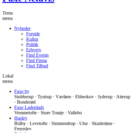
Tema
menu
Nyheder
Forside
Kultur
Politik
Erhverv
Find Events
Find Firma
Find Tilbud
Lokal
menu
Faxe by
Stubberup · Tystrup · Værløse · Ebbeskov · Jyderup · Atterup
· Bonderød
Faxe Ladeplads
Vemmetofte · Store Torøje · Vallebo
Haslev
Bråby · Levetofte · Simmendrup · Ulse · Skuderløse ·
Freerslev