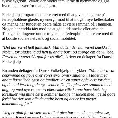
fysisk sygdom. Vilkår, der binder familierne til hjemmene og gør
hverdagen svær for mange børn.
Feriehjælpsprogrammet har været med til at give deltagerne på
ferieopholdene glæde, ny energi, mod til at indgå i nye fællesskaber
og mange har fundet en bedre måde at være sammen på i familien.
Nogen har endda fået mod på at gå i uddannelse eller arbejde.
Tilbagemeldingerne understreger at et ferieophold kan være med til
at booste sociale netværk og social mobilitet.
”
Det har været helt fantastisk. Min datter, der har været knækket i
skolen, tør pludselig gå hen til andre børn og spørge om de vil lege.
Ferien har været SÅ god for os alle
”, skriver en deltager fra Dansk
Folkehjælp
En anden deltager fra Dansk Folkehjælp udtrykker:
”Mine børn var
bekymrede og flove over vores økonomisk situation. Mødet med
andre ligestillede børn og familier var en super oplevelse for dem,
og de nød ferien og de nye venner. De fik oplevelser sammen med
mig, og med nye venner vi ellers ikke ville kunne have fået. Jeg
forestiller mig mine børn kommer tilbage til skolen med lige så gode
feriehistorier som alle de andre børn og det er jeg meget
taknemmelig for.”
”Jeg er glad for at være med til at give børnene denne oplevelse,
især fordi jeg kan mærke hvor meget de vokser på de fem dage, vi