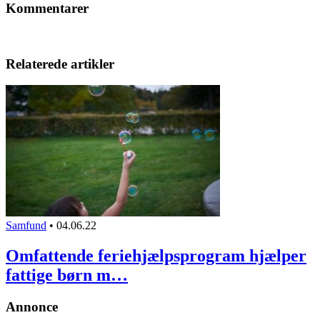
Kommentarer
Relaterede artikler
Samfund
•
04.06.22
Omfattende feriehjælpsprogram hjælper
fattige børn m…
Annonce