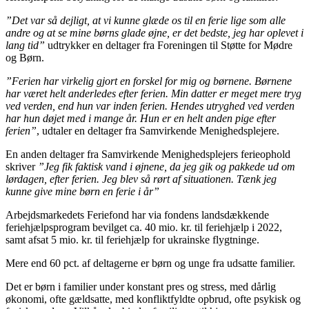
”Det var så dejligt, at vi kunne glæde os til en ferie lige som alle
andre og at se mine børns glade øjne, er det bedste, jeg har oplevet i
lang tid”
udtrykker en deltager fra Foreningen til Støtte for Mødre
og Børn.
”Ferien har virkelig gjort en forskel for mig og børnene. Børnene
har været helt anderledes efter ferien. Min datter er meget mere tryg
ved verden, end hun var inden ferien. Hendes utryghed ved verden
har hun døjet med i mange år. Hun er en helt anden pige efter
ferien”
, udtaler en deltager fra Samvirkende Menighedsplejere.
En anden deltager fra Samvirkende Menighedsplejers ferieophold
skriver
”Jeg fik faktisk vand i øjnene, da jeg gik og pakkede ud om
lørdagen, efter ferien. Jeg blev så rørt af situationen. Tænk jeg
kunne give mine børn en ferie i år”
Arbejdsmarkedets Feriefond har via fondens landsdækkende
feriehjælpsprogram bevilget ca. 40 mio. kr. til feriehjælp i 2022,
samt afsat 5 mio. kr. til feriehjælp for ukrainske flygtninge.
Mere end 60 pct. af deltagerne er børn og unge fra udsatte familier.
Det er børn i familier under konstant pres og stress, med dårlig
økonomi, ofte gældsatte, med konfliktfyldte opbrud, ofte psykisk og