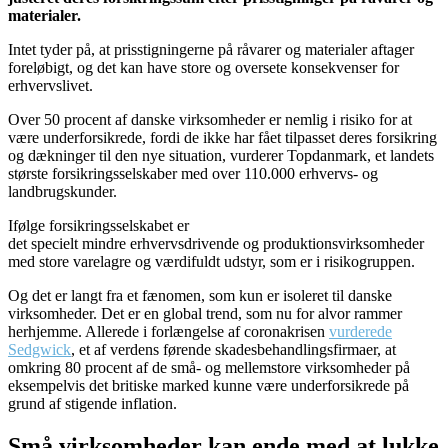
materialer.
Intet tyder på, at prisstigningerne på råvarer og materialer aftager
foreløbigt, og det kan have store og oversete konsekvenser for
erhvervslivet.
Over 50 procent af danske virksomheder er nemlig i risiko for at
være underforsikrede, fordi de ikke har fået tilpasset deres forsikring
og dækninger til den nye situation, vurderer Topdanmark, et landets
største forsikringsselskaber med over 110.000 erhvervs- og
landbrugskunder.
Ifølge forsikringsselskabet er
det specielt mindre erhvervsdrivende og produktionsvirksomheder
med store varelagre og værdifuldt udstyr, som er i risikogruppen.
Og det er langt fra et fænomen, som kun er isoleret til danske
virksomheder. Det er en global trend, som nu for alvor rammer
herhjemme. Allerede i forlængelse af coronakrisen
vurderede
Sedgwick
, et af verdens førende skadesbehandlingsfirmaer, at
omkring 80 procent af de små- og mellemstore virksomheder på
eksempelvis det britiske marked kunne være underforsikrede på
grund af stigende inflation.
Små virksomheder kan ende med at lukke