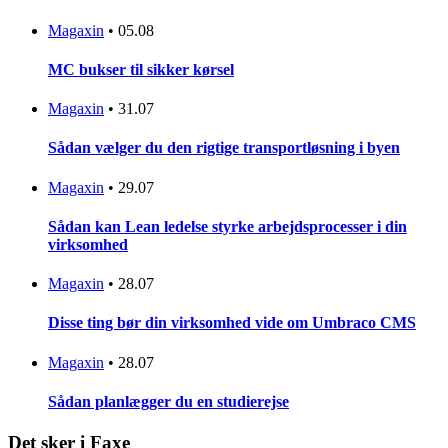
Magaxin
•
05.08
MC bukser til sikker kørsel
Magaxin
•
31.07
Sådan vælger du den rigtige transportløsning i byen
Magaxin
•
29.07
Sådan kan Lean ledelse styrke arbejdsprocesser i din
virksomhed
Magaxin
•
28.07
Disse ting bør din virksomhed vide om Umbraco CMS
Magaxin
•
28.07
Sådan planlægger du en studierejse
Det sker i Faxe