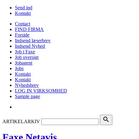
Send ind
Kontakt
Contact
FIND FIRMA
Forside
Indsend læserbrev
Indsend Nyhed
Job i Faxe
Job oversigt
Jobagent
Jobs
Kontakt
Kontakt
Nyhedsbrev
LOG IN VIRKSOMHED
Sample page
search
ARTIKELARKIV
Faxe Netavis