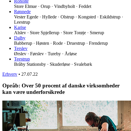
Roholte
Store Elmue · Orup · Vindbyholt · Feddet
Rønnede
Vester Egede · Hyllede · Olstrup · Kongsted · Eskildstrup ·
Leestrup
Karise
Alslev · Store Spjellerup · Store Torøje · Smerup
Dalby
Babberup · Høsten · Rode · Druestrup · Frenderup
Terslev
Ørslev · Førslev · Tureby · Årløse
Teestrup
Bråby Stationsby · Skuderløse · Svalebæk
Erhverv
•
27.07.22
Opråb: Over 50 procent af danske virksomheder
kan være underforsikrede