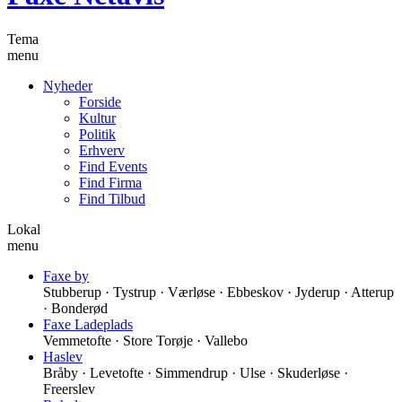
Tema
menu
Nyheder
Forside
Kultur
Politik
Erhverv
Find Events
Find Firma
Find Tilbud
Lokal
menu
Faxe by
Stubberup · Tystrup · Værløse · Ebbeskov · Jyderup · Atterup
· Bonderød
Faxe Ladeplads
Vemmetofte · Store Torøje · Vallebo
Haslev
Bråby · Levetofte · Simmendrup · Ulse · Skuderløse ·
Freerslev