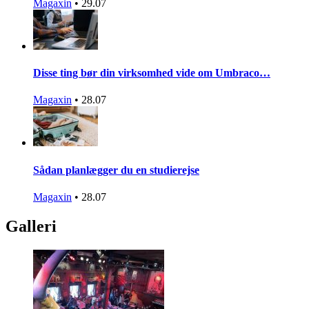
Magaxin
•
29.07
Disse ting bør din virksomhed vide om Umbraco…
Magaxin
•
28.07
Sådan planlægger du en studierejse
Magaxin
•
28.07
Galleri