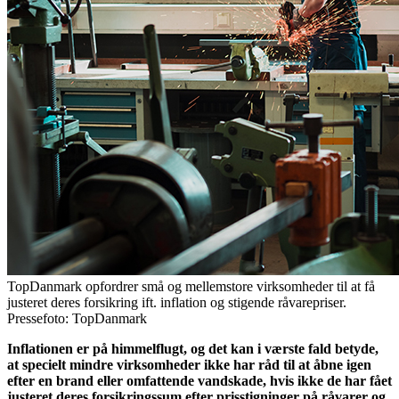
TopDanmark opfordrer små og mellemstore virksomheder til at få
justeret deres forsikring ift. inflation og stigende råvarepriser.
Pressefoto: TopDanmark
Inflationen er på himmelflugt, og det kan i værste fald betyde,
at specielt mindre virksomheder ikke har råd til at åbne igen
efter en brand eller omfattende vandskade, hvis ikke de har fået
justeret deres forsikringssum efter prisstigninger på råvarer og