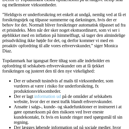
og mellemstore virksomheder.
”Heldigvis er underforsikring ret enkelt at undgå, nemlig ved at få et
forsikringstjek og tilpasse summerne og dækningen, hvis der er
behov for det. Normalt bliver forsikringer automatisk tilpasset ud fra
et prisindeks. Men når der sker noget ekstraordinært, som vi ser i
øjeblikket med en inflation på himmelflugt, så tager den almindelige
prisudvikling ikke højde for det, og derfor kommer vi med en
proaktiv opfordring til alle vores erhvervskunder,” siger Monica
Diaz.
Topdanmark har igangsat flere tiltag som alle indeholder en
opfordring til selskabets erhvervskunder om at få tjekket
forsikringen og justeret den til den nye virkelighed:
Der er udsendt tusindvis af mails til virksomheder, som
vurderes at være i risiko for underforsikring, fx
produktionsvirksomheder.
Der er lagt
information ud
på de områder af selskabets
website, hvor der er mest trafik blandt erhvervskunder.
Ansatte i salgs-, kunde- og skadefunktioner er instrueret i at
gøre opmærksom på den risikoen ved hver eneste
kundekontakt, fx hvis en kunde ringer med spørgsmål til sin
regning.
Der lægges løbende information ud på sociale medier, hvor