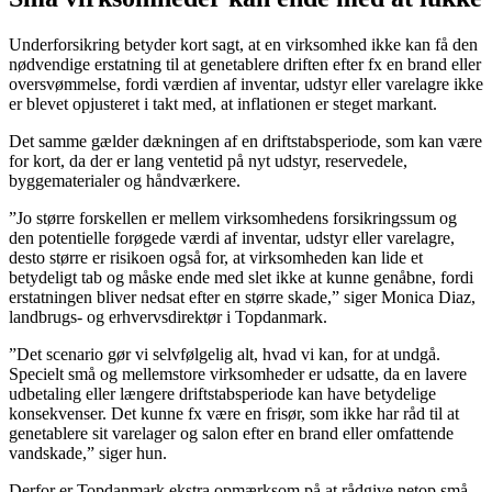
Underforsikring betyder kort sagt, at en virksomhed ikke kan få den
nødvendige erstatning til at genetablere driften efter fx en brand eller
oversvømmelse, fordi værdien af inventar, udstyr eller varelagre ikke
er blevet opjusteret i takt med, at inflationen er steget markant.
Det samme gælder dækningen af en driftstabsperiode, som kan være
for kort, da der er lang ventetid på nyt udstyr, reservedele,
byggematerialer og håndværkere.
”Jo større forskellen er mellem virksomhedens forsikringssum og
den potentielle forøgede værdi af inventar, udstyr eller varelagre,
desto større er risikoen også for, at virksomheden kan lide et
betydeligt tab og måske ende med slet ikke at kunne genåbne, fordi
erstatningen bliver nedsat efter en større skade,” siger Monica Diaz,
landbrugs- og erhvervsdirektør i Topdanmark.
”Det scenario gør vi selvfølgelig alt, hvad vi kan, for at undgå.
Specielt små og mellemstore virksomheder er udsatte, da en lavere
udbetaling eller længere driftstabsperiode kan have betydelige
konsekvenser. Det kunne fx være en frisør, som ikke har råd til at
genetablere sit varelager og salon efter en brand eller omfattende
vandskade,” siger hun.
Derfor er Topdanmark ekstra opmærksom på at rådgive netop små