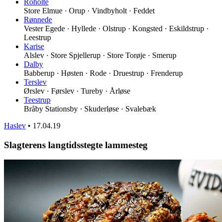
Roholte
Store Elmue · Orup · Vindbyholt · Feddet
Rønnede
Vester Egede · Hyllede · Olstrup · Kongsted · Eskildstrup ·
Leestrup
Karise
Alslev · Store Spjellerup · Store Torøje · Smerup
Dalby
Babberup · Høsten · Rode · Druestrup · Frenderup
Terslev
Ørslev · Førslev · Tureby · Årløse
Teestrup
Bråby Stationsby · Skuderløse · Svalebæk
Haslev
•
17.04.19
Slagterens langtidsstegte lammesteg