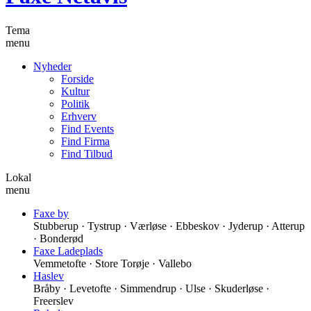
Tema
menu
Nyheder
Forside
Kultur
Politik
Erhverv
Find Events
Find Firma
Find Tilbud
Lokal
menu
Faxe by
Stubberup · Tystrup · Værløse · Ebbeskov · Jyderup · Atterup
· Bonderød
Faxe Ladeplads
Vemmetofte · Store Torøje · Vallebo
Haslev
Bråby · Levetofte · Simmendrup · Ulse · Skuderløse ·
Freerslev