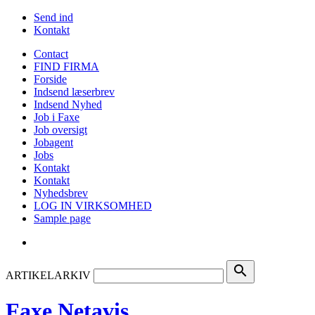
Send ind
Kontakt
Contact
FIND FIRMA
Forside
Indsend læserbrev
Indsend Nyhed
Job i Faxe
Job oversigt
Jobagent
Jobs
Kontakt
Kontakt
Nyhedsbrev
LOG IN VIRKSOMHED
Sample page
search
ARTIKELARKIV
Faxe Netavis