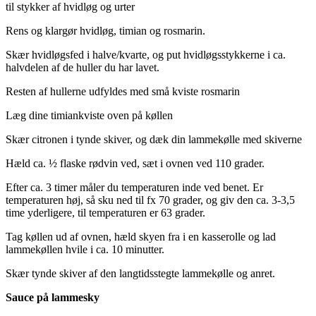
til stykker af hvidløg og urter
Rens og klargør hvidløg, timian og rosmarin.
Skær hvidløgsfed i halve/kvarte, og put hvidløgsstykkerne i ca.
halvdelen af de huller du har lavet.
Resten af hullerne udfyldes med små kviste rosmarin
Læg dine timiankviste oven på køllen
Skær citronen i tynde skiver, og dæk din lammekølle med skiverne
Hæld ca. ½ flaske rødvin ved, sæt i ovnen ved 110 grader.
Efter ca. 3 timer måler du temperaturen inde ved benet. Er
temperaturen høj, så sku ned til fx 70 grader, og giv den ca. 3-3,5
time yderligere, til temperaturen er 63 grader.
Tag køllen ud af ovnen, hæld skyen fra i en kasserolle og lad
lammekøllen hvile i ca. 10 minutter.
Skær tynde skiver af den langtidsstegte lammekølle og anret.
Sauce på lammesky