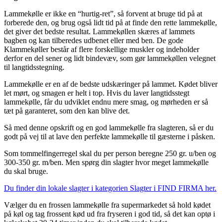
Lammekølle er ikke en “hurtig-ret”, så forvent at bruge tid på at
forberede den, og brug også lidt tid på at finde den rette lammekølle,
det giver det bedste resultat. Lammekøllen skæres af lammets
bagben og kan tilberedes udbenet eller med ben. De gode
Klammekøller består af flere forskellige muskler og indeholder
derfor en del sener og lidt bindevæv, som gør lammekøllen velegnet
til langtidsstegning.
Lammekølle er en af de bedste udskæringer på lammet. Kødet bliver
let mørt, og smagen er helt i top. Hvis du laver langtidsstegt
lammekølle, får du udviklet endnu mere smag, og mørheden er så
tæt på garanteret, som den kan blive det.
Så med denne opskrift og en god lammekølle fra slagteren, så er du
godt på vej til at lave den perfekte lammekølle til gæsterne i påsken.
Som tommelfingerregel skal du per person beregne 250 gr. u/ben og
300-350 gr. m/ben. Men spørg din slagter hvor meget lammekølle
du skal bruge.
Du finder din lokale slagter i kategorien Slagter i FIND FIRMA her.
Vælger du en frossen lammekølle fra supermarkedet så hold kødet
på køl og tag frossent kød ud fra fryseren i god tid, så det kan optø i