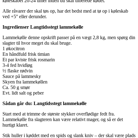
køleskabet 20-24 timer inden du skal tilberede kødet.
Alle råvarer der skal tøs op, har det bedst med at tø op i køleskab
ved +5° eller derunder.
Ingredienser Langtidsstegt lammekølle
Lammekølle denne opskrift passer på en vægt 2,8 kg, men spørg din
slagter til hvor meget du skal bruge.
1 økocitron
En håndfuld frisk timian
Et par kviste frisk rosmarin
3-4 fed hvidløg
½ flaske rødvin
Sauce på lammesky
Skyen fra lammekøllen
Ca. 50 g smør
Evt. lidt salt og peber
Sådan går du: Langtidsstegt lammekølle
Start med at trimme de største stykker overflødige fedt fra.
Lammekølle fra slagteren kan være relativt mager, og så er det
hurtigt klaret.
Stik huller i køddet med en spids og slank kniv – der skal være plads