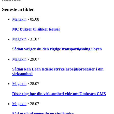
Seneste artikler
Magaxin
•
05.08
MC bukser til sikker kørsel
Magaxin
•
31.07
Sådan vælger du den rigtige transportløsning i byen
Magaxin
•
29.07
Sådan kan Lean ledelse styrke arbejdsprocesser i din
virksomhed
Magaxin
•
28.07
Disse ting bør din virksomhed vide om Umbraco CMS
Magaxin
•
28.07
Sådan planlægger du en studierejse