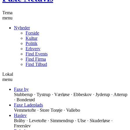
Tema
menu
Nyheder
Forside
Kultur
Politik
Erhverv
Find Events
Find Firma
Find Tilbud
Lokal
menu
Faxe by
Stubberup · Tystrup · Værløse · Ebbeskov · Jyderup · Atterup
· Bonderød
Faxe Ladeplads
Vemmetofte · Store Torøje · Vallebo
Haslev
Bråby · Levetofte · Simmendrup · Ulse · Skuderløse ·
Freerslev