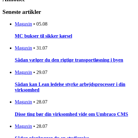
Seneste artikler
Magaxin
•
05.08
MC bukser til sikker kørsel
Magaxin
•
31.07
Sådan vælger du den rigtige transportløsning i byen
Magaxin
•
29.07
Sådan kan Lean ledelse styrke arbejdsprocesser i din
virksomhed
Magaxin
•
28.07
Disse ting bør din virksomhed vide om Umbraco CMS
Magaxin
•
28.07