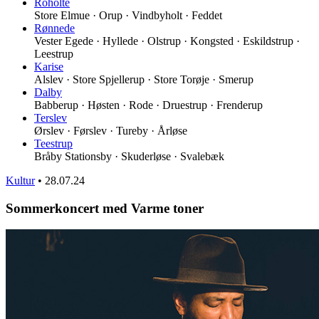
Roholte
Store Elmue · Orup · Vindbyholt · Feddet
Rønnede
Vester Egede · Hyllede · Olstrup · Kongsted · Eskildstrup ·
Leestrup
Karise
Alslev · Store Spjellerup · Store Torøje · Smerup
Dalby
Babberup · Høsten · Rode · Druestrup · Frenderup
Terslev
Ørslev · Førslev · Tureby · Årløse
Teestrup
Bråby Stationsby · Skuderløse · Svalebæk
Kultur
•
28.07.24
Sommerkoncert med Varme toner