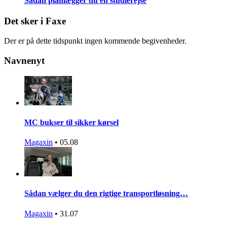
Sådan planlægger du en studierejse
Det sker i Faxe
Der er på dette tidspunkt ingen kommende begivenheder.
Navnenyt
MC bukser til sikker kørsel
Magaxin
•
05.08
Sådan vælger du den rigtige transportløsning…
Magaxin
•
31.07