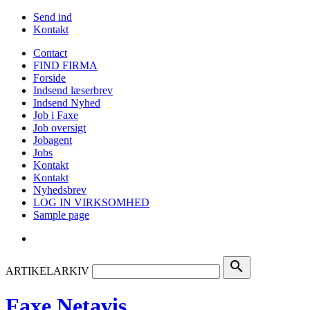
Send ind
Kontakt
Contact
FIND FIRMA
Forside
Indsend læserbrev
Indsend Nyhed
Job i Faxe
Job oversigt
Jobagent
Jobs
Kontakt
Kontakt
Nyhedsbrev
LOG IN VIRKSOMHED
Sample page
search
ARTIKELARKIV
Faxe Netavis