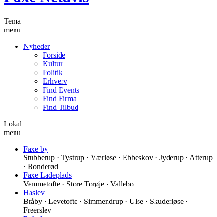
Tema
menu
Nyheder
Forside
Kultur
Politik
Erhverv
Find Events
Find Firma
Find Tilbud
Lokal
menu
Faxe by
Stubberup · Tystrup · Værløse · Ebbeskov · Jyderup · Atterup
· Bonderød
Faxe Ladeplads
Vemmetofte · Store Torøje · Vallebo
Haslev
Bråby · Levetofte · Simmendrup · Ulse · Skuderløse ·
Freerslev