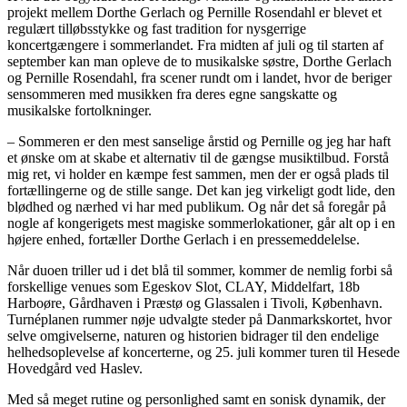
projekt mellem Dorthe Gerlach og Pernille Rosendahl er blevet et
regulært tilløbsstykke og fast tradition for nysgerrige
koncertgængere i sommerlandet. Fra midten af juli og til starten af
september kan man opleve
de to musikalske søstre, Dorthe Gerlach
og Pernille Rosendahl, fra scener rundt om i landet, hvor de beriger
sensommeren med musikken fra
deres egne sangskatte og
musikalske fortolkninger.
– Sommeren er den mest sanselige årstid og Pernille og jeg har haft
et ønske om at skabe et alternativ til de gængse musiktilbud. Forstå
mig ret, vi holder en kæmpe fest sammen, men der er også plads til
fortællingerne og de stille sange. Det kan jeg virkeligt godt lide, den
blødhed og nærhed vi har med publikum. Og når det så foregår på
nogle af kongerigets mest magiske sommerlokationer, går alt op i en
højere enhed, fortæller Dorthe Gerlach i en pressemeddelelse.
Når duoen triller ud i det blå til sommer, kommer de nemlig forbi så
forskellige venues som Egeskov Slot, CLAY, Middelfart, 18b
Harboøre, Gårdhaven i Præstø og Glassalen i Tivoli, København.
Turnéplanen rummer nøje udvalgte steder på Danmarkskortet, hvor
selve omgivelserne, naturen og historien bidrager til den endelige
helhedsoplevelse af koncerterne, og 25. juli kommer turen til Hesede
Hovedgård ved Haslev.
Med så meget rutine og personlighed samt en sonisk dynamik, der