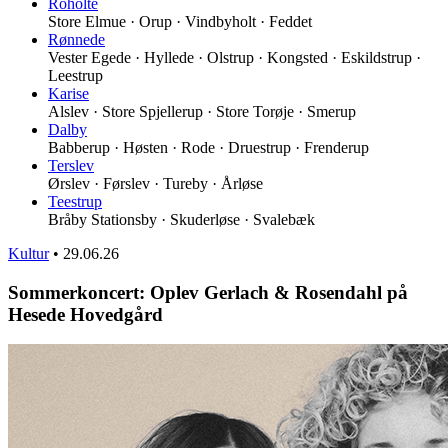
Roholte
Store Elmue · Orup · Vindbyholt · Feddet
Rønnede
Vester Egede · Hyllede · Olstrup · Kongsted · Eskildstrup ·
Leestrup
Karise
Alslev · Store Spjellerup · Store Torøje · Smerup
Dalby
Babberup · Høsten · Rode · Druestrup · Frenderup
Terslev
Ørslev · Førslev · Tureby · Årløse
Teestrup
Bråby Stationsby · Skuderløse · Svalebæk
Kultur
•
29.06.26
Sommerkoncert: Oplev Gerlach & Rosendahl på
Hesede Hovedgård