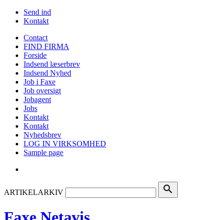
Send ind
Kontakt
Contact
FIND FIRMA
Forside
Indsend læserbrev
Indsend Nyhed
Job i Faxe
Job oversigt
Jobagent
Jobs
Kontakt
Kontakt
Nyhedsbrev
LOG IN VIRKSOMHED
Sample page
search
ARTIKELARKIV
Faxe Netavis