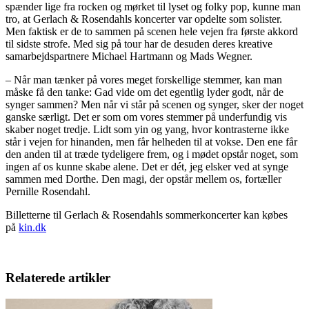
spænder lige fra rocken og mørket til lyset og folky pop, kunne man
tro, at Gerlach & Rosendahls koncerter var opdelte som solister.
Men faktisk er de to sammen på scenen hele vejen fra første akkord
til sidste strofe. Med sig på tour har de desuden deres kreative
samarbejdspartnere Michael Hartmann og Mads Wegner.
– Når man tænker på vores meget forskellige stemmer, kan man
måske få den tanke: Gad vide om det egentlig lyder godt, når de
synger sammen? Men når vi står på scenen og synger, sker der noget
ganske særligt. Det er som om vores stemmer på underfundig vis
skaber noget tredje. Lidt som yin og yang, hvor kontrasterne ikke
står i vejen for hinanden, men får helheden til at vokse. Den ene får
den anden til at træde tydeligere frem, og i mødet opstår noget, som
ingen af os kunne skabe alene. Det er dét, jeg elsker ved at synge
sammen med Dorthe. Den magi, der opstår mellem os, fortæller
Pernille Rosendahl.
Billetterne til Gerlach & Rosendahls sommerkoncerter kan købes
på
kin.dk
Relaterede artikler