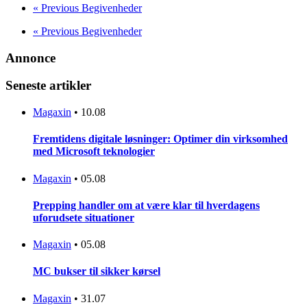
«
Previous Begivenheder
«
Previous Begivenheder
Annonce
Seneste artikler
Magaxin
•
10.08
Fremtidens digitale løsninger: Optimer din virksomhed
med Microsoft teknologier
Magaxin
•
05.08
Prepping handler om at være klar til hverdagens
uforudsete situationer
Magaxin
•
05.08
MC bukser til sikker kørsel
Magaxin
•
31.07