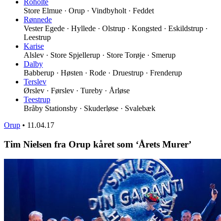
Roholte
Store Elmue · Orup · Vindbyholt · Feddet
Rønnede
Vester Egede · Hyllede · Olstrup · Kongsted · Eskildstrup ·
Leestrup
Karise
Alslev · Store Spjellerup · Store Torøje · Smerup
Dalby
Babberup · Høsten · Rode · Druestrup · Frenderup
Terslev
Ørslev · Førslev · Tureby · Årløse
Teestrup
Bråby Stationsby · Skuderløse · Svalebæk
Orup
•
11.04.17
Tim Nielsen fra Orup kåret som ‘Årets Murer’