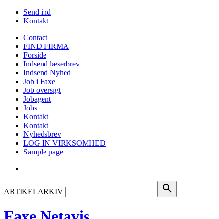
Send ind
Kontakt
Contact
FIND FIRMA
Forside
Indsend læserbrev
Indsend Nyhed
Job i Faxe
Job oversigt
Jobagent
Jobs
Kontakt
Kontakt
Nyhedsbrev
LOG IN VIRKSOMHED
Sample page
search
ARTIKELARKIV
Faxe Netavis