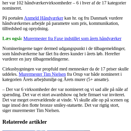
her var 102 håndværkervirksomheder – 6 i hver af de 17 kategorier
nomineret.
På portalen
Anmeld Håndværker
kan hr. og fru Danmark vurdere
håndværkernes arbejde på parametre som pris, kommunikation,
tilfredshed og oprydning.
Læs også:
Murermester fra Faxe indstillet som årets håndværker
Nomineringerne tager dermed udgangspunkt i de tilbagemeldinger,
som håndværkerne har fået fra deres kunder i årets løb. Herefter
vurderer en jury tilbagemeldingerne.
Cirkusbygningen var propfuld med mennesker da de 17 priser skulle
uddeles.
Murermester Tim Nielsen
fra Orup var både nomineret i
kategorien Årets arbejdsmiljø og Årets murer (5+ ansatte).
– Der var 6 virksomheder der var nomineret og vi sad alle på nåle af
spænding. Det var et stort awardshow og hele firmaet var inviteret.
Det var meget overvældende at vinde. Vi skulle alle op på scenen og
tage imod den flotte bronze smiley-statuette. Det var rigtig stort,
siger murermester Tim Nielsen.
Relaterede artikler