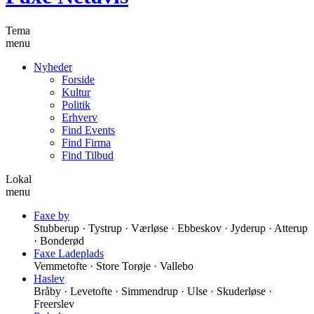
Tema
menu
Nyheder
Forside
Kultur
Politik
Erhverv
Find Events
Find Firma
Find Tilbud
Lokal
menu
Faxe by
Stubberup · Tystrup · Værløse · Ebbeskov · Jyderup · Atterup
· Bonderød
Faxe Ladeplads
Vemmetofte · Store Torøje · Vallebo
Haslev
Bråby · Levetofte · Simmendrup · Ulse · Skuderløse ·
Freerslev