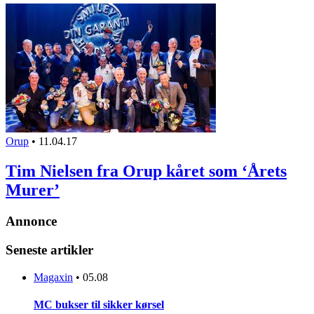
Orup
•
11.04.17
Tim Nielsen fra Orup kåret som ‘Årets
Murer’
Annonce
Seneste artikler
Magaxin
•
05.08
MC bukser til sikker kørsel